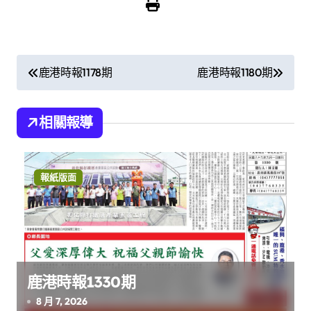
文
鹿港時報1178期
鹿港時報1180期
章
導
相關報導
覽
報紙版面
鹿港時報1330期
8 月 7, 2026