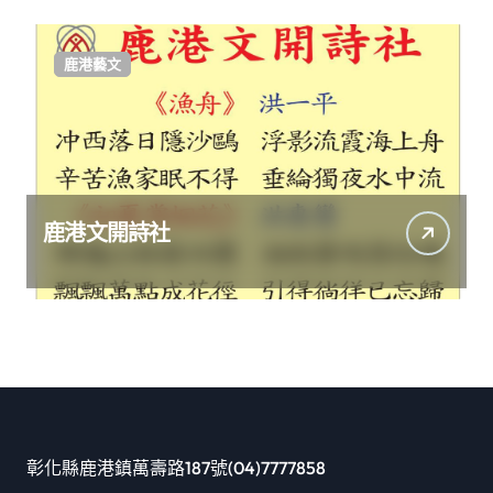
鹿港藝文
鹿港文開詩社
彰化縣鹿港鎮萬壽路187號(04)7777858