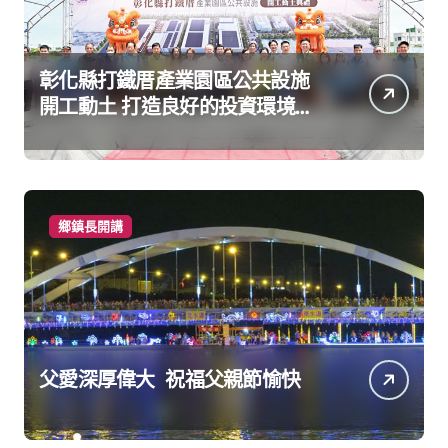
彰化縣打鐵厝產業園區公共設施
開工動土 打造良好的投資環境讓
產業持續升級進步
鄉鎮長開講
父愛深厚偉大 祝福父親節愉快