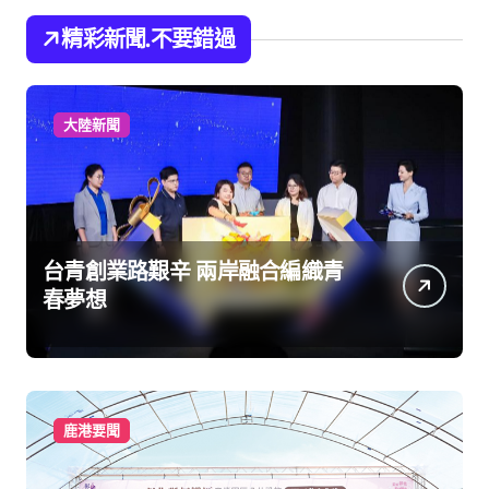
精彩新聞.不要錯過
大陸新聞
台青創業路艱辛 兩岸融合編織青
春夢想
鹿港要聞