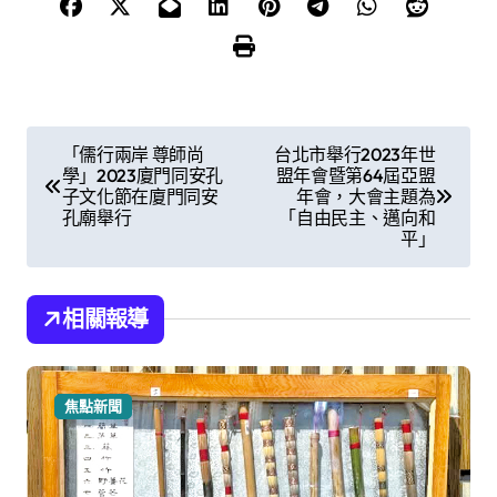
文
「儒行兩岸 尊師尚
台北市舉行2023年世
學」2023廈門同安孔
盟年會暨第64屆亞盟
章
子文化節在廈門同安
年會，大會主題為
孔廟舉行
「自由民主、邁向和
導
平」
覽
相關報導
焦點新聞