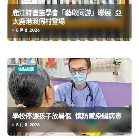
鹿江詩書畫學會「藝啟同游」聯展 亞
太鹿港渡假村登場
8 月 8, 2026
焦點新聞
學校停課孩子放暑假 慎防感染腸病毒
8 月 8, 2026