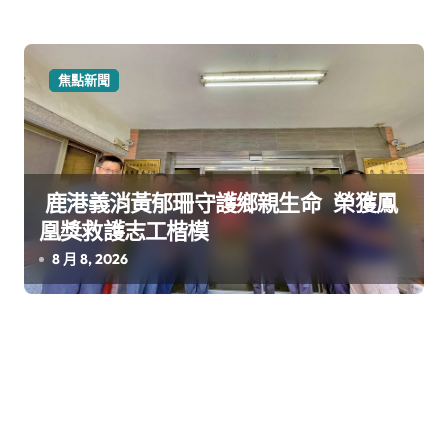
焦點新聞
鹿港義消黃郁珊守護鄉親生命 榮獲鳳
凰獎救護志工楷模
8 月 8, 2026