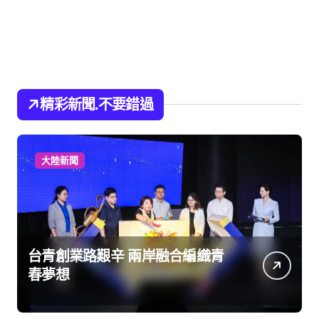
精彩新聞.不要錯過
大陸新聞
台青創業路艱辛 兩岸融合編織青
春夢想