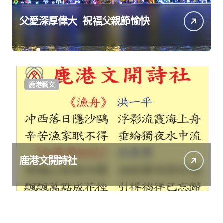
父愛深厚偉大 祝福父親節愉快
鹿港藝文
鹿港文開詩社