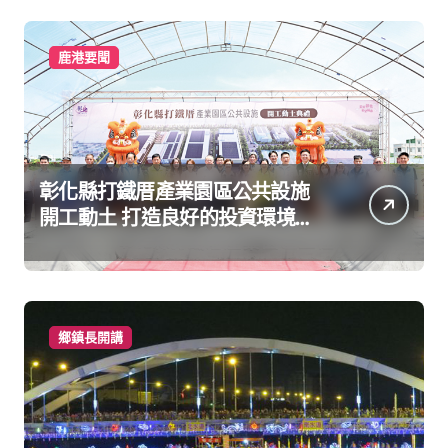
鹿港要聞
彰化縣打鐵厝產業園區公共設施
開工動土 打造良好的投資環境讓
產業持續升級進步
鄉鎮長開講