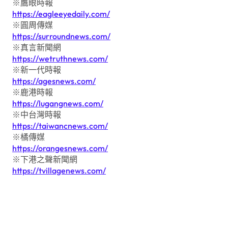
※鷹眼時報
https://eagleeyedaily.com/
※圓周傳媒
https://surroundnews.com/
※真言新聞網
https://wetruthnews.com/
※新一代時報
https://agesnews.com/
※鹿港時報
https://lugangnews.com/
※中台灣時報
https://taiwancnews.com/
※橘傳媒
https://orangesnews.com/
※下港之聲新聞網
https://tvillagenews.com/