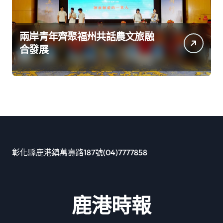
兩岸青年齊聚福州共話農文旅融
合發展
彰化縣鹿港鎮萬壽路187號(04)7777858
鹿港時報