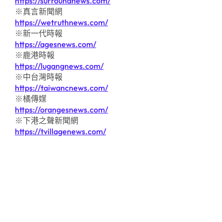
https://surroundnews.com/
※真言新聞網
https://wetruthnews.com/
※新一代時報
https://agesnews.com/
※鹿港時報
https://lugangnews.com/
※中台灣時報
https://taiwancnews.com/
※橘傳媒
https://orangesnews.com/
※下港之聲新聞網
https://tvillagenews.com/