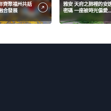
年齊聚福州共話
雅安 天府之肺裡的安
融合發展
密碼 一座被時光偏愛
巴適小城