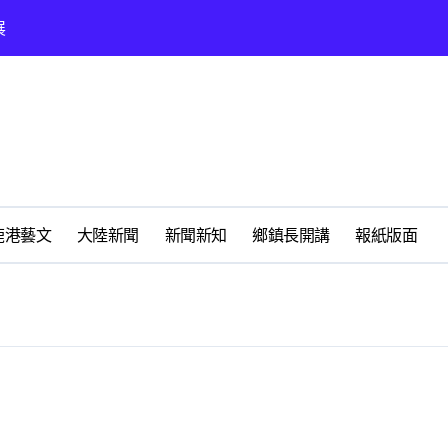
展
時光偏愛的巴適小城
化隨我走 一卡在手提供更完善及貼近生活的福利服務
春天
鹿港藝文
大陸新聞
新聞新知
鄉鎮長開講
報紙版面
鹿港鎮福靈宮研究王勳將軍
懷好修老人長期照顧中心
州體驗水上運動