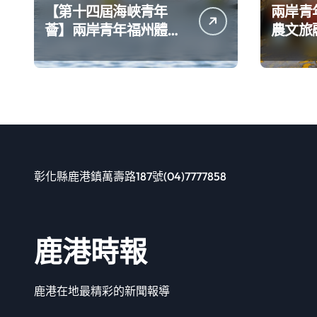
【第十四屆海峽青年
兩岸青
薈】兩岸青年福州體驗
農文旅
水上運動
彰化縣鹿港鎮萬壽路187號(04)7777858
鹿港時報
鹿港在地最精彩的新聞報導