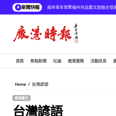
Skip
新聞快報
兩岸青年齊聚福州共話農文旅融合發
to
content
雅安 天府之肺裡的安逸密碼 一座被
彰化縣長青幸福卡功能再提升幸福彰
為鰻魚產業注入活水 找回養殖業者的
鹿港文開詩社
SUM順興汽車
首頁
焦點新聞
社論
鹿港要聞
活動訊息
梁皇寶懺法會
沙鹿區北勢國中重視鄉土教育 參訪
Home
台灣諺語
阿不拉歌唱教室與秀～舞蹈團 公益關
鹿港藝文
【第十四屆海峽青年薈】兩岸青年福
台灣諺語