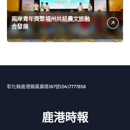
兩岸青年齊聚福州共話農文旅融
合發展
彰化縣鹿港鎮萬壽路187號(04)7777858
鹿港時報