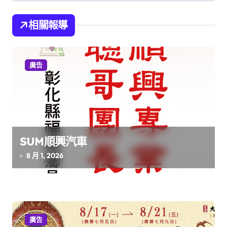
章
導
相關報導
覽
廣告
SUM順興汽車
8 月 1, 2026
廣告