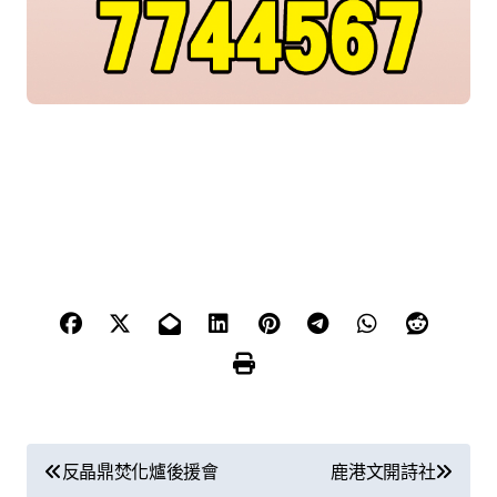
文
反晶鼎焚化爐後援會
鹿港文開詩社