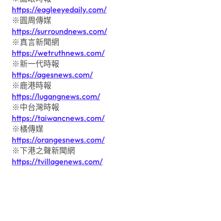
https://eagleeyedaily.com/
※圓周傳媒
https://surroundnews.com/
※真言新聞網
https://wetruthnews.com/
※新一代時報
https://agesnews.com/
※鹿港時報
https://lugangnews.com/
※中台灣時報
https://taiwancnews.com/
※橘傳媒
https://orangesnews.com/
※下港之聲新聞網
https://tvillagenews.com/