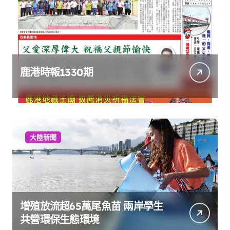
鹿港時報1330期
大陸新聞
增殖放流超65萬尾魚苗 兩岸學生
共營環保生態環境