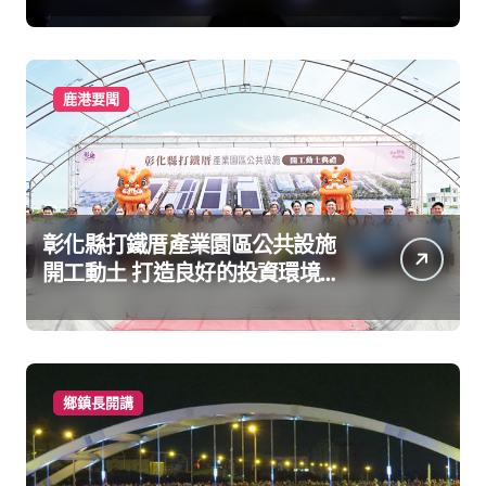
鹿港要聞
彰化縣打鐵厝產業園區公共設施
開工動土 打造良好的投資環境讓
產業持續升級進步
鄉鎮長開講