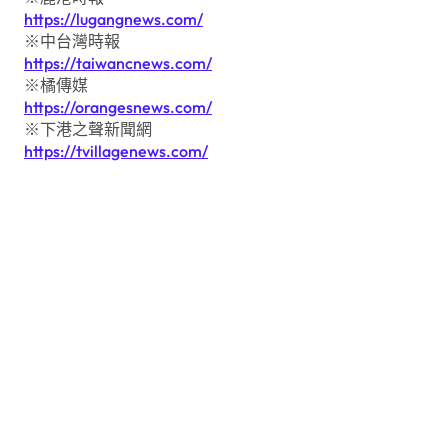
https://lugangnews.com/
※中台灣時報
https://taiwancnews.com/
※橘傳媒
https://orangesnews.com/
※下港之聲新聞網
https://tvillagenews.com/