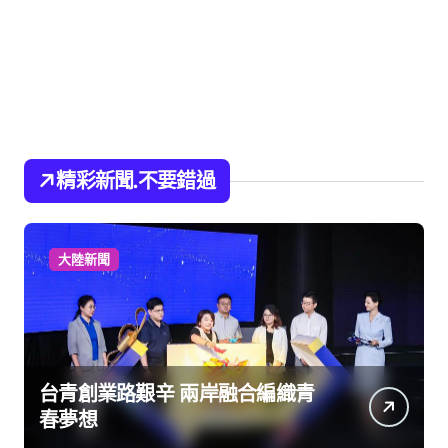
精彩新聞.不要錯過
大陸新聞
台青創業路艱辛 兩岸融合編織青
春夢想