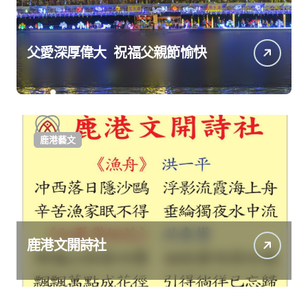
父愛深厚偉大 祝福父親節愉快
鹿港藝文
鹿港文開詩社