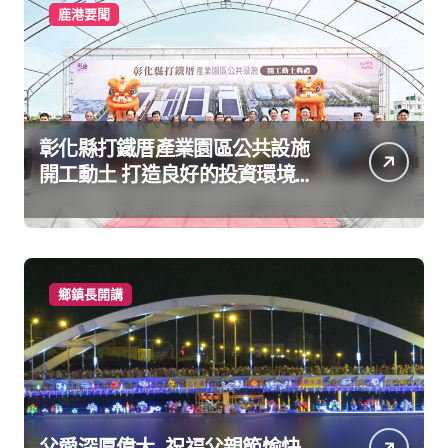
鹿港要聞
彰化縣打鐵厝產業園區公共設施
開工動土 打造良好的投資環境讓
產業持續升級進步
鄉鎮長開講
父愛深厚偉大 祝福父親節愉快