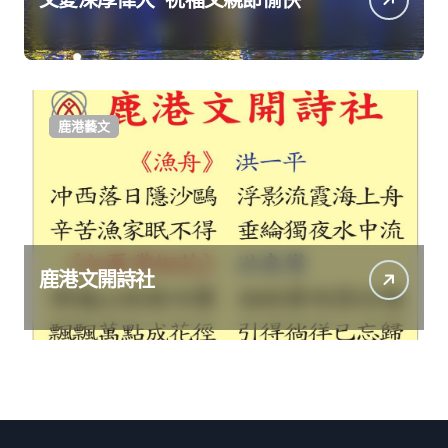
鹿港藝文
鹿港文開詩社