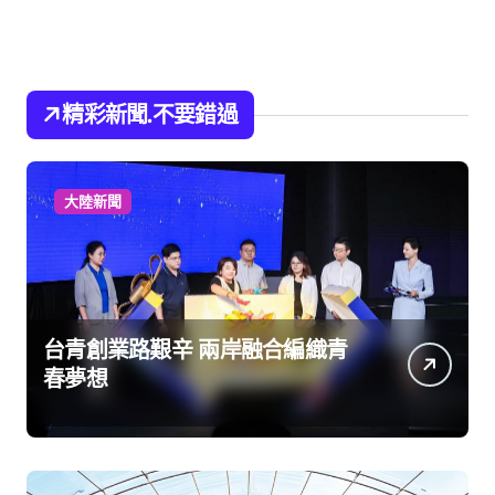
精彩新聞.不要錯過
大陸新聞
台青創業路艱辛 兩岸融合編織青
春夢想