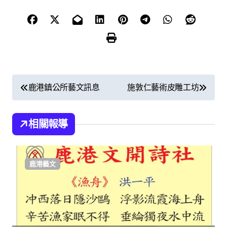
文
鹿港鎮公所藝文訊息
施敦仁藝術皮雕工坊
章
導
相關報導
覽
鹿港藝文