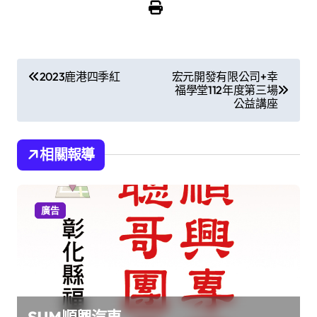
文
2023鹿港四季紅
宏元開發有限公司+幸
福學堂112年度第三場
章
公益講座
導
覽
相關報導
廣告
SUM順興汽車