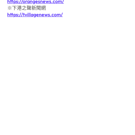
https://orangesnews.com/
※下港之聲新聞網
https://tvillagenews.com/