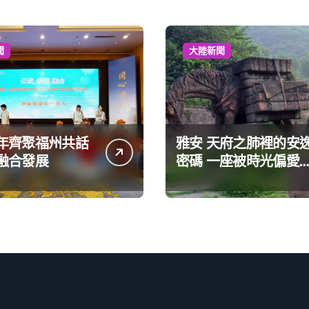
聞
大陸新聞
年齊聚福州共話
雅安 天府之肺裡的安
融合發展
密碼 一座被時光偏愛
巴適小城