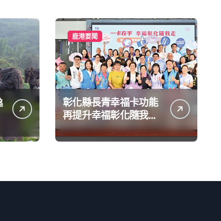
鹿港要聞
逸
彰化縣長青幸福卡功能
的
再提升幸福彰化隨我走
一卡在手提供更完善及
貼近生活的福利服務