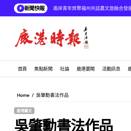
Skip
新聞快報
兩岸青年齊聚福州共話農文旅融合發
to
content
雅安 天府之肺裡的安逸密碼 一座被
彰化縣長青幸福卡功能再提升幸福彰
為鰻魚產業注入活水 找回養殖業者的
鹿港文開詩社
SUM順興汽車
首頁
焦點新聞
社論
鹿港要聞
活動訊息
梁皇寶懺法會
沙鹿區北勢國中重視鄉土教育 參訪
Home
吳肇勳書法作品
阿不拉歌唱教室與秀～舞蹈團 公益關
鹿港藝文
【第十四屆海峽青年薈】兩岸青年福
吳肇勳書法作品