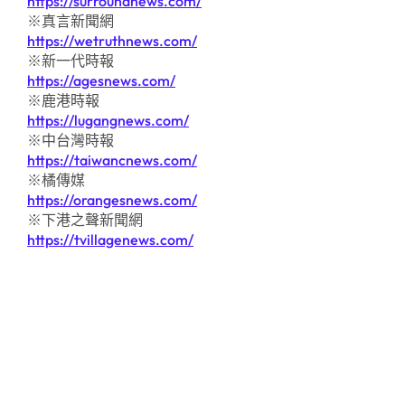
https://surroundnews.com/
※真言新聞網
https://wetruthnews.com/
※新一代時報
https://agesnews.com/
※鹿港時報
https://lugangnews.com/
※中台灣時報
https://taiwancnews.com/
※橘傳媒
https://orangesnews.com/
※下港之聲新聞網
https://tvillagenews.com/