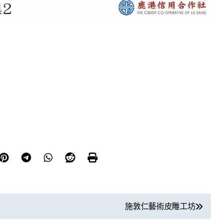
施敦仁藝術皮雕工坊