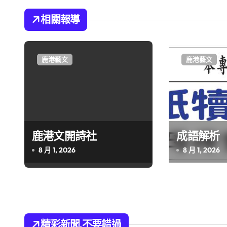
章
導
相關報導
覽
鹿港藝文
鹿港藝文
鹿港文開詩社
成語解析
8 月 1, 2026
8 月 1, 2026
精彩新聞.不要錯過