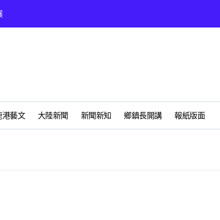
展
時光偏愛的巴適小城
化隨我走 一卡在手提供更完善及貼近生活的福利服務
春天
鹿港藝文
大陸新聞
新聞新知
鄉鎮長開講
報紙版面
鹿港鎮福靈宮研究王勳將軍
懷好修老人長期照顧中心
州體驗水上運動