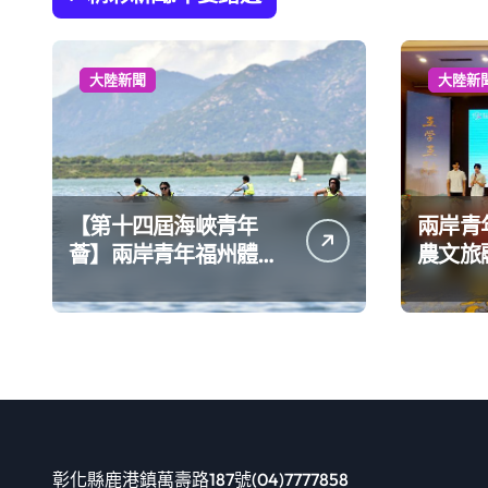
大陸新聞
大陸新
【第十四屆海峽青年
兩岸青
薈】兩岸青年福州體驗
農文旅
水上運動
彰化縣鹿港鎮萬壽路187號(04)7777858