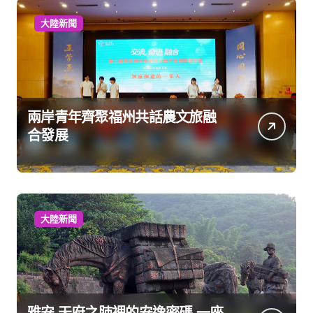
大陸新聞
兩岸青年齊聚福州共話農文旅融
合發展
大陸新聞
雅安 天府之肺裡的安逸密碼 一座