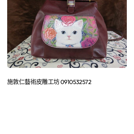
施敦仁藝術皮雕工坊 0910532572