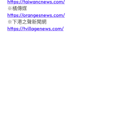
https://taiwancnews.com/
※橘傳媒
https://orangesnews.com/
※下港之聲新聞網
https://tvillagenews.com/