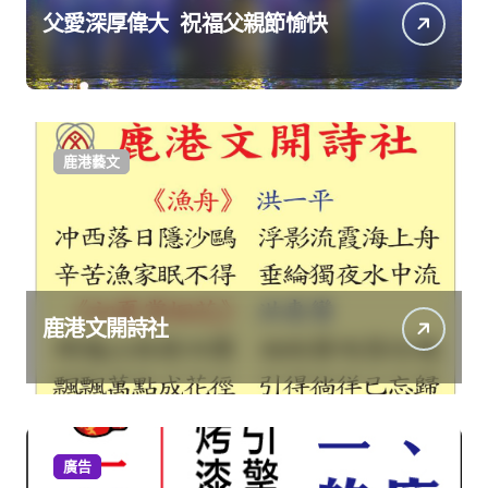
父愛深厚偉大 祝福父親節愉快
鹿港藝文
鹿港文開詩社
廣告