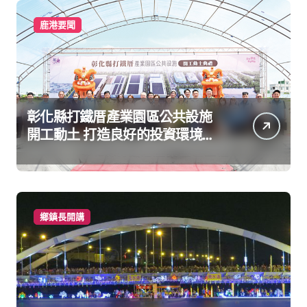
鹿港要聞
彰化縣打鐵厝產業園區公共設施
開工動土 打造良好的投資環境讓
產業持續升級進步
鄉鎮長開講