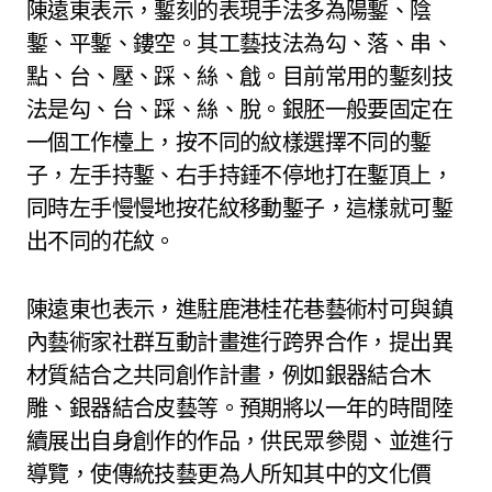
陳遠東表示，鏨刻的表現手法多為陽鏨、陰
鏨、平鏨、鏤空。其工藝技法為勾、落、串、
點、台、壓、踩、絲、戧。目前常用的鏨刻技
法是勾、台、踩、絲、脫。銀胚一般要固定在
一個工作檯上，按不同的紋樣選擇不同的鏨
子，左手持鏨、右手持錘不停地打在鏨頂上，
同時左手慢慢地按花紋移動鏨子，這樣就可鏨
出不同的花紋。
陳遠東也表示，進駐鹿港桂花巷藝術村可與鎮
內藝術家社群互動計畫進行跨界合作，提出異
材質結合之共同創作計畫，例如銀器結合木
雕、銀器結合皮藝等。預期將以一年的時間陸
續展出自身創作的作品，供民眾參閱、並進行
導覽，使傳統技藝更為人所知其中的文化價