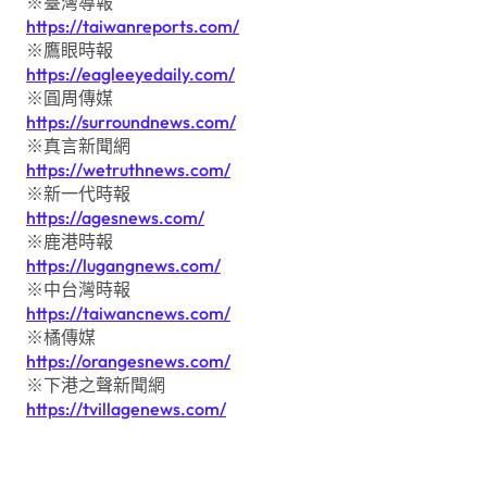
※臺灣導報
https://taiwanreports.com/
※鷹眼時報
https://eagleeyedaily.com/
※圓周傳媒
https://surroundnews.com/
※真言新聞網
https://wetruthnews.com/
※新一代時報
https://agesnews.com/
※鹿港時報
https://lugangnews.com/
※中台灣時報
https://taiwancnews.com/
※橘傳媒
https://orangesnews.com/
※下港之聲新聞網
https://tvillagenews.com/