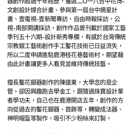
器創作超過十年經歷，獲選二O一八台中花博-
文創設計媒合計畫、參與第一屆台中摘星計
畫、壹電視-壹新聞專訪、自由時報採訪、公
視-南部開講採訪，創作作品曾刊載於國家工藝
季刊五十六期-設計新秀專欄，有感於台灣傳統
宗教銀工藝術創作手工鏨花技術已日益流失，
所以二度申請進駐鹿港桂花巷藝術村，期望藉
由此計畫讓更多人看見並維持傳統技藝。
擅長鏨花銀器創作的陳遠東，大學念的是企
管，卻因興趣跑去學金工，跟隨過珠寶設計業
者學功夫，自己也在鹿港開店五年，創作的方
向從過去的鏨花銀器、首飾等，轉變成法器、
神明帽盔等製作，吸引不少粉絲來訂製。