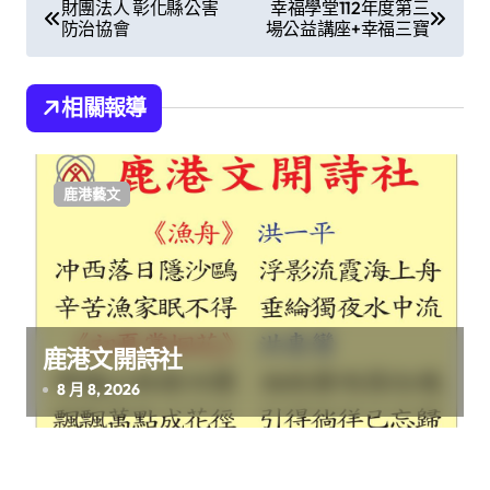
文
財團法人 彰化縣公害
幸福學堂112年度第三
防治協會
場公益講座+幸福三寶
章
導
相關報導
覽
鹿港藝文
鹿港文開詩社
8 月 8, 2026