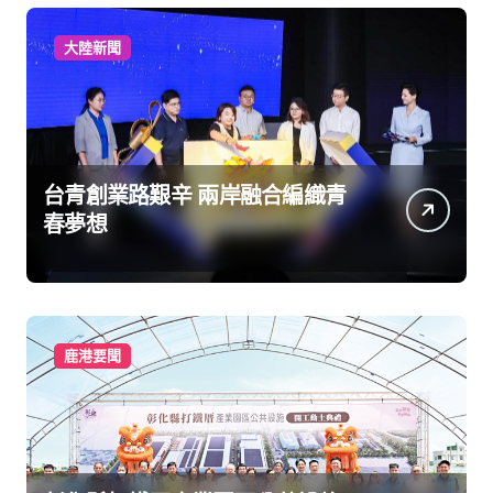
大陸新聞
台青創業路艱辛 兩岸融合編織青
春夢想
鹿港要聞