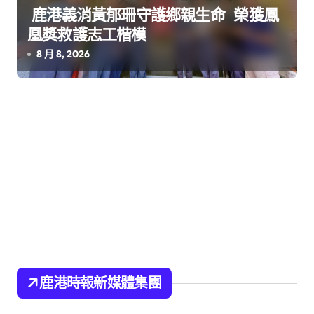
鹿港義消黃郁珊守護鄉親生命 榮獲鳳
凰獎救護志工楷模
8 月 8, 2026
鹿港時報新媒體集團