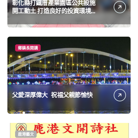
彰化縣打鐵厝產業園區公共設施
開工動土 打造良好的投資環境讓
產業持續升級進步
鄉鎮長開講
父愛深厚偉大 祝福父親節愉快
鹿港藝文