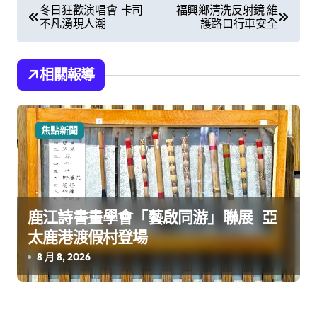
文
冬日狂歡演唱會 卡司
福興鄉清洗反射鏡 維
不凡湧現人潮
護路口行車安全
章
導
相關報導
覽
焦點新聞
鹿江詩書畫學會「藝啟同游」聯展 亞
太鹿港渡假村登場
8 月 8, 2026