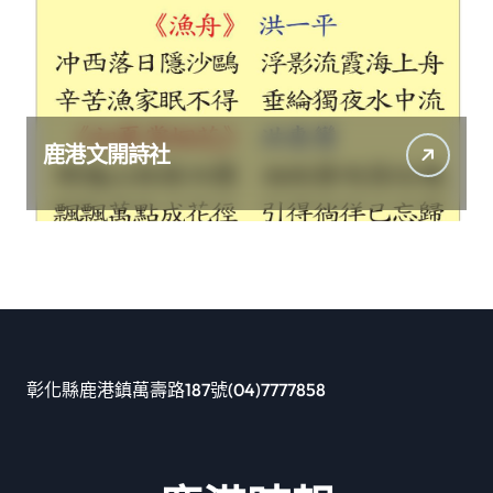
鹿港文開詩社
彰化縣鹿港鎮萬壽路187號(04)7777858