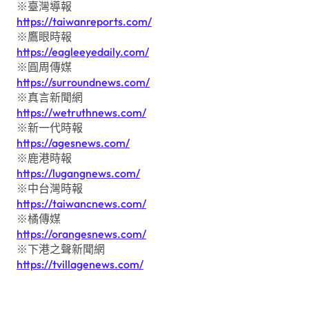
※臺灣導報
https://taiwanreports.com/
※鷹眼時報
https://eagleeyedaily.com/
※圓周傳媒
https://surroundnews.com/
※真言新聞網
https://wetruthnews.com/
※新一代時報
https://agesnews.com/
※鹿港時報
https://lugangnews.com/
※中台灣時報
https://taiwancnews.com/
※橘傳媒
https://orangesnews.com/
※下港之聲新聞網
https://tvillagenews.com/