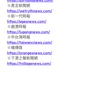
https://surroundnews.com/
※真言新聞網
https://wetruthnews.com/
※新一代時報
https://agesnews.com/
※鹿港時報
https://lugangnews.com/
※中台灣時報
https://taiwancnews.com/
※橘傳媒
https://orangesnews.com/
※下港之聲新聞網
https://tvillagenews.com/