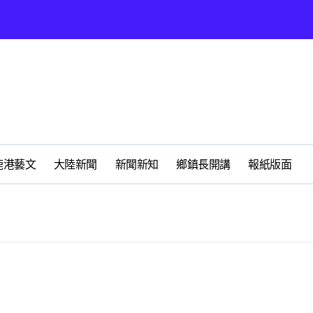
太鹿港渡假村登場
鳳凰獎救護志工楷模
鹿港藝文
大陸新聞
新聞新知
鄉鎮長開講
報紙版面
地圖》啟動深度農遊新體驗
無私犧牲奉獻
動土 打造良好的投資環境讓產業持續升級進步