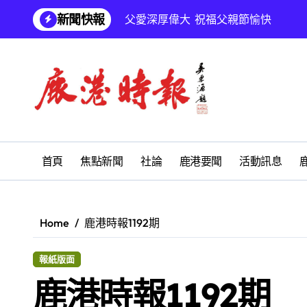
Skip
新聞快報
to
鹿港文開詩社
content
SUM順興汽車
鹿港地藏王廟 拔薦消災祈福會
鹿江詩書畫學會「藝啟同游」聯展 亞
學校停課孩子放暑假 慎防感染腸病毒
鹿港義消黃郁珊守護鄉親生命 榮獲
首頁
焦點新聞
社論
鹿港要聞
活動訊息
福興鄉麻吉市集盛大登場 《福興農遊
福興鄉公所表揚模範父親 彰顯為家庭
Home
鹿港時報1192期
彰化縣打鐵厝產業園區公共設施開工
報紙版面
鹿港時報1192期