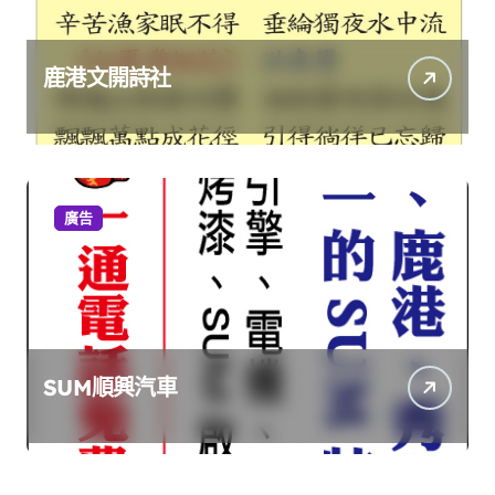
鹿港文開詩社
廣告
SUM順興汽車