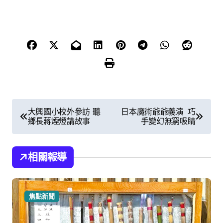
文
大興國小校外參訪 聽
日本魔術爺爺義演 巧
鄉長蔣煙燈講故事
手變幻無窮吸睛
章
導
相關報導
覽
焦點新聞