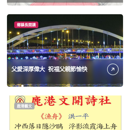
鄉鎮長開講
父愛深厚偉大 祝福父親節愉快
鹿港藝文