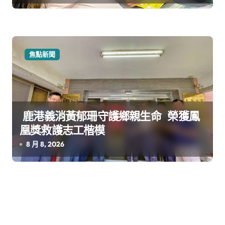
焦點新聞
鹿港義消黃郁珊守護鄉親生命 榮獲鳳
凰獎救護志工楷模
8 月 8, 2026