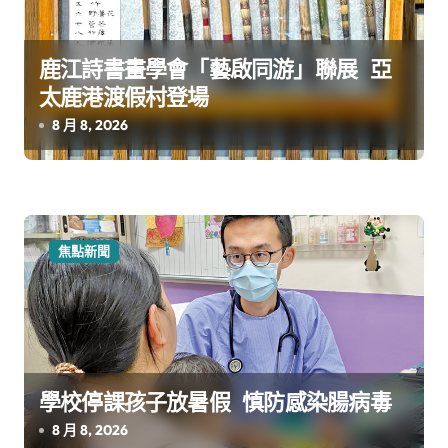
鹿江詩書畫學會「藝啟同游」聯展 亞
太鹿港渡假村登場
8 月 8, 2026
焦點新聞
學校停課孩子放暑假 慎防感染腸病毒
8 月 8, 2026