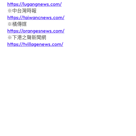
https://lugangnews.com/
※中台灣時報
https://taiwancnews.com/
※橘傳媒
https://orangesnews.com/
※下港之聲新聞網
https://tvillagenews.com/