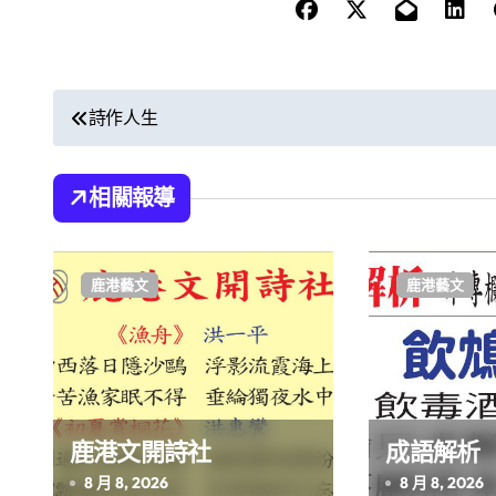
文
詩作人生
章
導
相關報導
覽
鹿港藝文
鹿港藝文
鹿港文開詩社
成語解析
8 月 8, 2026
8 月 8, 2026