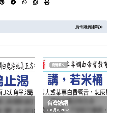
烏骨雞滴雞精
鹿港藝文
台灣諺語
8 月 8, 2026