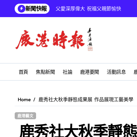
父愛深厚偉大 祝福父親節愉快
Skip
新聞快報
to
鹿港文開詩社
content
SUM順興汽車
鹿港地藏王廟 拔薦消災祈福會
鹿江詩書畫學會「藝啟同游」聯展 亞
學校停課孩子放暑假 慎防感染腸病毒
首頁
焦點新聞
社論
鹿港要聞
活動訊息
鹿港義消黃郁珊守護鄉親生命 榮獲
福興鄉麻吉市集盛大登場 《福興農遊
Home
鹿秀社大秋季靜態成果展 作品展現工藝美學
福興鄉公所表揚模範父親 彰顯為家庭
彰化縣打鐵厝產業園區公共設施開工
鹿港藝文
鹿秀社大秋季靜態