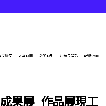
太鹿港渡假村登場
鹿港藝文
大陸新聞
新聞新知
鄉鎮長開講
報紙版面
鳳凰獎救護志工楷模
地圖》啟動深度農遊新體驗
無私犧牲奉獻
動土 打造良好的投資環境讓產業持續升級進步
成果展 作品展現工