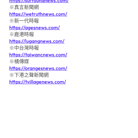
https://surroundnews.com/
※真言新聞網
https://wetruthnews.com/
※新一代時報
https://agesnews.com/
※鹿港時報
https://lugangnews.com/
※中台灣時報
https://taiwancnews.com/
※橘傳媒
https://orangesnews.com/
※下港之聲新聞網
https://tvillagenews.com/