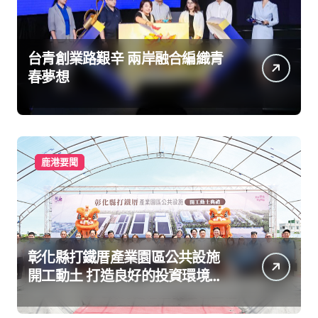
台青創業路艱辛 兩岸融合編織青
春夢想
鹿港要聞
彰化縣打鐵厝產業園區公共設施
開工動土 打造良好的投資環境讓
產業持續升級進步