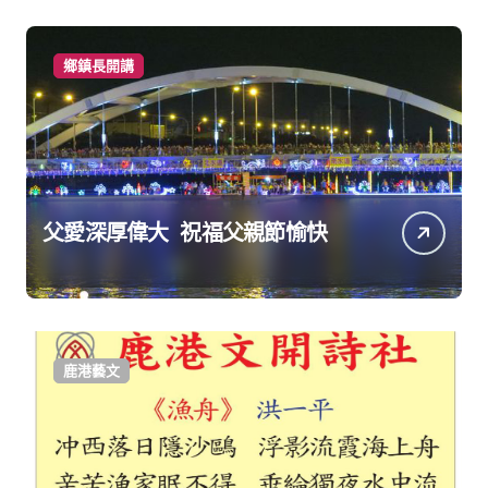
鄉鎮長開講
父愛深厚偉大 祝福父親節愉快
鹿港藝文