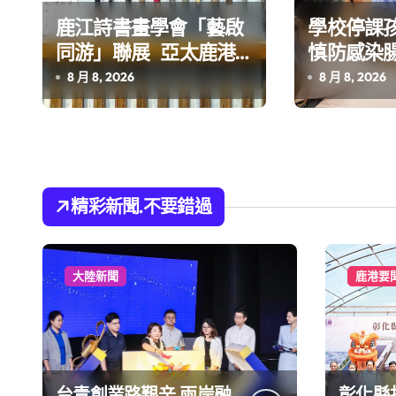
鹿江詩書畫學會「藝啟
學校停課
同游」聯展 亞太鹿港
慎防感染
渡假村登場
8 月 8, 2026
8 月 8, 2026
精彩新聞.不要錯過
大陸新聞
鹿港要
台青創業路艱辛 兩岸融
彰化縣