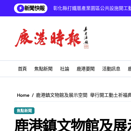
Skip
新聞快報
彰化縣打鐵厝產業園區公共設施開工
to
content
父愛深厚偉大 祝福父親節愉快
鹿港文開詩社
SUM順興汽車
鹿港地藏王廟 拔薦消災祈福會
鹿江詩書畫學會「藝啟同游」聯展 亞
首頁
焦點新聞
社論
鹿港要聞
活動訊息
學校停課孩子放暑假 慎防感染腸病毒
鹿港義消黃郁珊守護鄉親生命 榮獲
Home
鹿港鎮文物館及展示空間 舉行開工動土祈福
福興鄉麻吉市集盛大登場 《福興農遊
焦點新聞
台青創業路艱辛 兩岸融合編織青春夢
鹿港鎮文物館及展