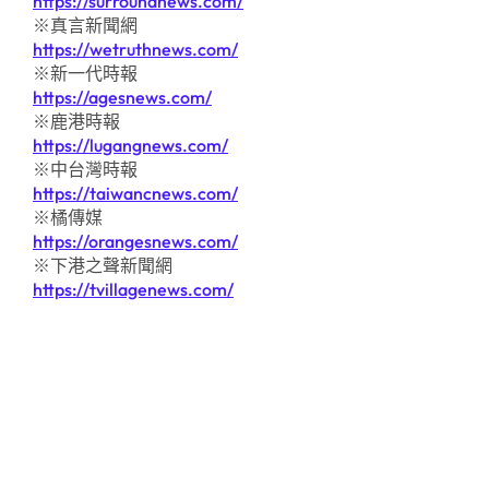
https://surroundnews.com/
※真言新聞網
https://wetruthnews.com/
※新一代時報
https://agesnews.com/
※鹿港時報
https://lugangnews.com/
※中台灣時報
https://taiwancnews.com/
※橘傳媒
https://orangesnews.com/
※下港之聲新聞網
https://tvillagenews.com/