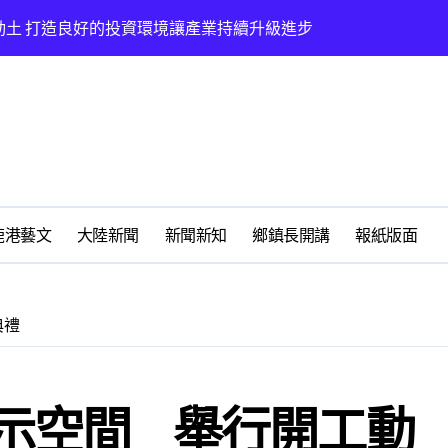
動土 打造良好的投資環境讓產業持續升級進步
太鹿港渡假村登場
鹿港藝文
大陸新聞
新聞新知
鄉鎮長開講
報紙版面
鳳凰獎救護志工楷模
典禮
地圖》啟動深度農遊新體驗
想
示空間 舉行開工動