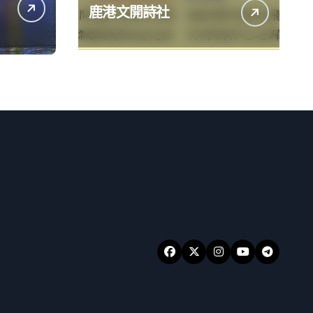
鹿港文開詩社