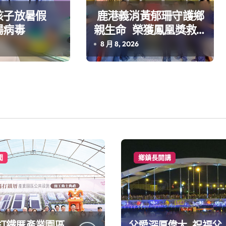
孩子放暑假
鹿港義消黃郁珊守護鄉
腸病毒
親生命 榮獲鳳凰獎救
護志工楷模
8 月 8, 2026
聞
鄉鎮長開講
打鐵厝產業園區
父愛深厚偉大 祝福父