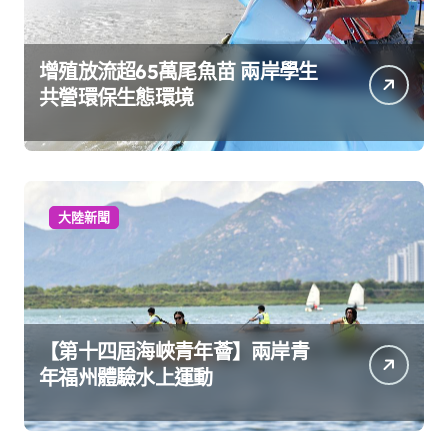
增殖放流超65萬尾魚苗 兩岸學生
共營環保生態環境
大陸新聞
【第十四屆海峽青年薈】兩岸青
年福州體驗水上運動