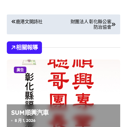
文
鹿港文開詩社
財團法人 彰化縣公害
防治協會
章
導
相關報導
覽
廣告
SUM順興汽車
8 月 1, 2026