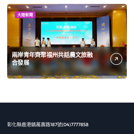
大陸新聞
兩岸青年齊聚福州共話農文旅融
合發展
彰化縣鹿港鎮萬壽路187號(04)7777858