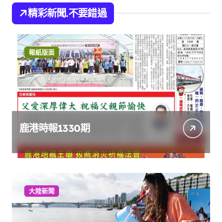
精彩新聞.不要錯過
報紙版面
鹿港時報1330期
大陸新聞