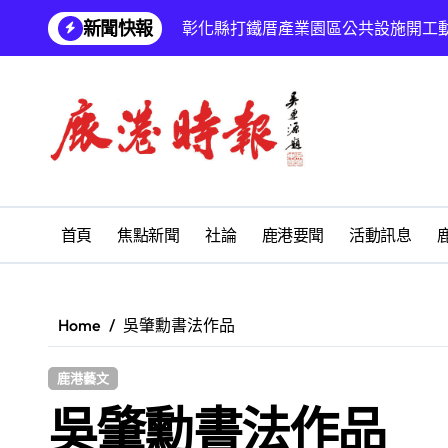
Skip
新聞快報
彰化縣打鐵厝產業園區公共設施開工
to
content
父愛深厚偉大 祝福父親節愉快
鹿港文開詩社
SUM順興汽車
鹿港地藏王廟 拔薦消災祈福會
鹿江詩書畫學會「藝啟同游」聯展 亞
首頁
焦點新聞
社論
鹿港要聞
活動訊息
學校停課孩子放暑假 慎防感染腸病毒
鹿港義消黃郁珊守護鄉親生命 榮獲
Home
吳肇勳書法作品
福興鄉麻吉市集盛大登場 《福興農遊
鹿港藝文
台青創業路艱辛 兩岸融合編織青春夢
吳肇勳書法作品