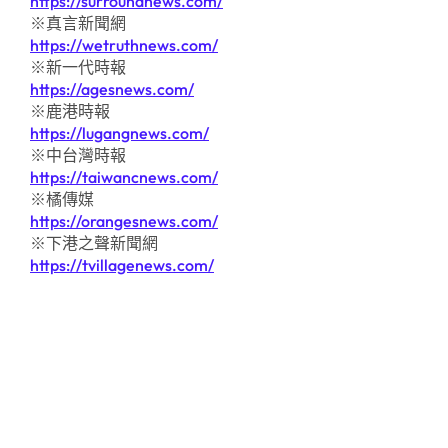
https://surroundnews.com/
※真言新聞網
https://wetruthnews.com/
※新一代時報
https://agesnews.com/
※鹿港時報
https://lugangnews.com/
※中台灣時報
https://taiwancnews.com/
※橘傳媒
https://orangesnews.com/
※下港之聲新聞網
https://tvillagenews.com/