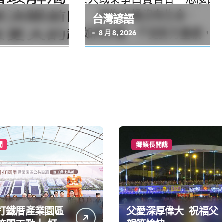
台灣諺語
8 月 8, 2026
聞
鄉鎮長開講
打鐵厝產業園區
父愛深厚偉大 祝福父