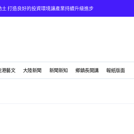
動土 打造良好的投資環境讓產業持續升級進步
太鹿港渡假村登場
鹿港藝文
大陸新聞
新聞新知
鄉鎮長開講
報紙版面
鳳凰獎救護志工楷模
地圖》啟動深度農遊新體驗
想