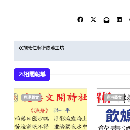
文
施敦仁藝術皮雕工坊
章
導
相關報導
覽
鹿港藝文
鹿港藝文