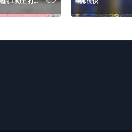
開工動土 打造
親節愉快
投資環境讓產業
級進步