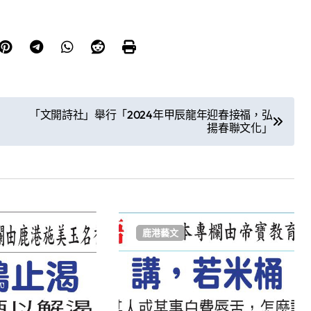
「文開詩社」舉行「2024年甲辰龍年迎春接福，弘
揚春聯文化」
鹿港藝文