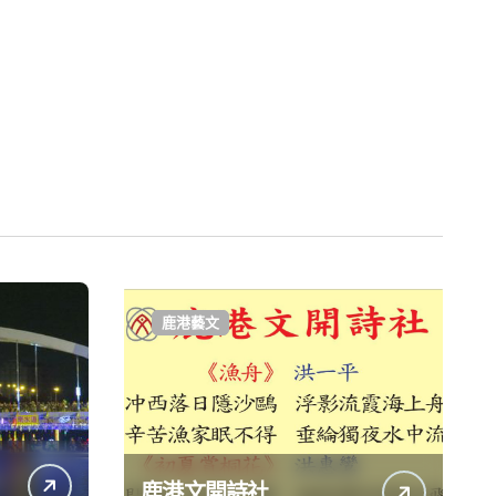
鹿港藝文
鹿港文開詩社