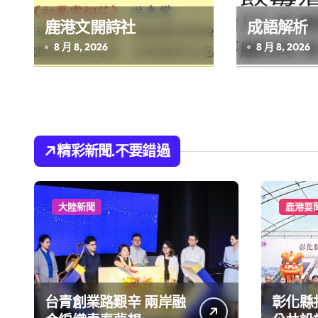
鹿港文開詩社
成語解析
8 月 8, 2026
8 月 8, 2026
精彩新聞.不要錯過
大陸新聞
鹿港要
台青創業路艱辛 兩岸融
彰化縣