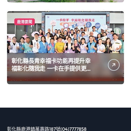
鹿港要聞
彰化縣長青幸福卡功能再提升幸
福彰化隨我走 一卡在手提供更完
善及貼近生活的福利服務
彰化縣鹿港鎮萬壽路187號(04)7777858