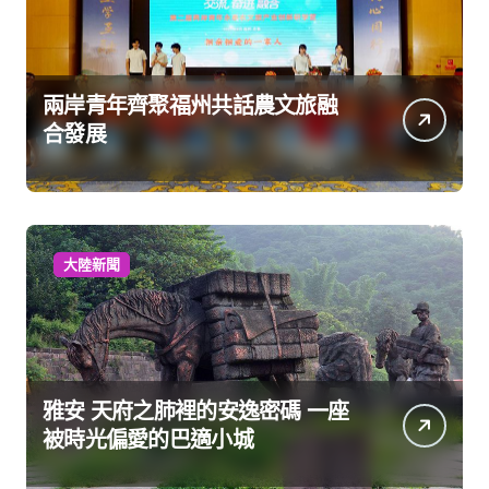
兩岸青年齊聚福州共話農文旅融
合發展
大陸新聞
雅安 天府之肺裡的安逸密碼 一座
被時光偏愛的巴適小城