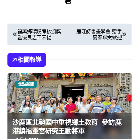
文
福興鄉環境考核頒獎
鹿江詩書畫學會 贈手
暨優良志工表揚
寫春聯受歡迎
章
導
相關報導
覽
焦點新聞
沙鹿區北勢國中重視鄉土教育 參訪鹿
港鎮福靈宮研究王勳將軍