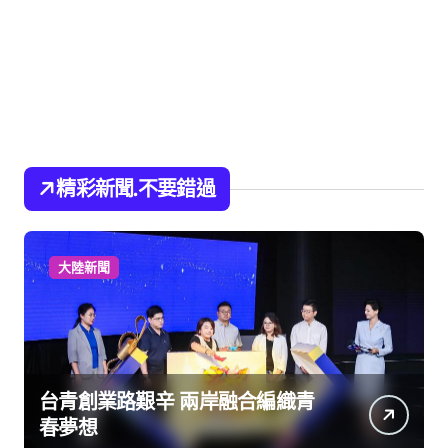
精彩新聞.不要錯過
大陸新聞
台青創業路艱辛 兩岸融合編織青
春夢想