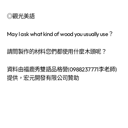
◎觀光美語
May I ask what kind of wood you usually use？
請問製作的材料您們都使用什麼木頭呢？
資料由福鹿秀雙語品格營(0988237771李老師)
提供，宏元開發有限公司贊助