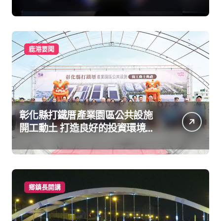
鹿港要聞
彰化縣打鐵厝產業園區公共設施
開工動土 打造良好的投資環境讓
產業持續升級進步
鄉鎮長開講