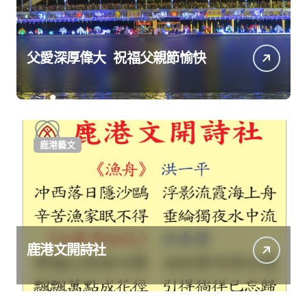
父愛深厚偉大 祝福父親節愉快
鹿港藝文
鹿港文開詩社