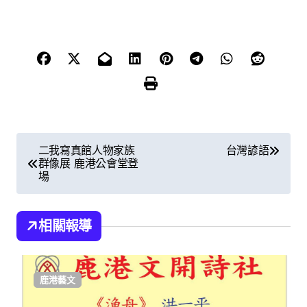
文
二我寫真館人物家族
台灣諺語
群像展 鹿港公會堂登
章
場
導
覽
相關報導
鹿港藝文