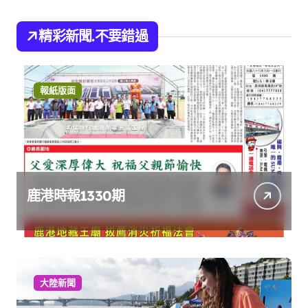
精彩新聞.不要錯過
報紙版面
鹿港時報1330期
大陸新聞