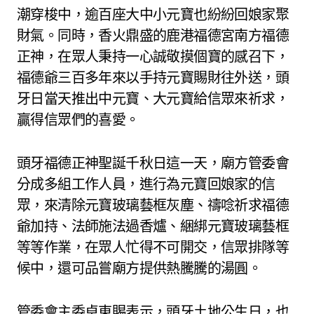
潮穿梭中，逾百座大中小元寶也紛紛回娘家聚
財氣。同時，香火鼎盛的鹿港福德宮南方福德
正神，在眾人秉持一心誠敬摸個寶的感召下，
福德爺三百多年來以手持元寶賜財往外送，頭
牙日當天推出中元寶、大元寶給信眾來祈求，
贏得信眾們的喜愛。
頭牙福德正神聖誕千秋日這一天，廟方管委會
分成多組工作人員，進行為元寶回娘家的信
眾，來清除元寶玻璃藝框灰塵、禱唸祈求福德
爺加持、法師施法過香爐、綑綁元寶玻璃藝框
等等作業，在眾人忙得不可開交，信眾排隊等
候中，還可品嘗廟方提供熱騰騰的湯圓。
管委會主委卓東賜表示，頭牙土地公生日，也