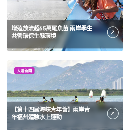
增殖放流超65萬尾魚苗 兩岸學生
共營環保生態環境
大陸新聞
【第十四屆海峽青年薈】兩岸青
年福州體驗水上運動