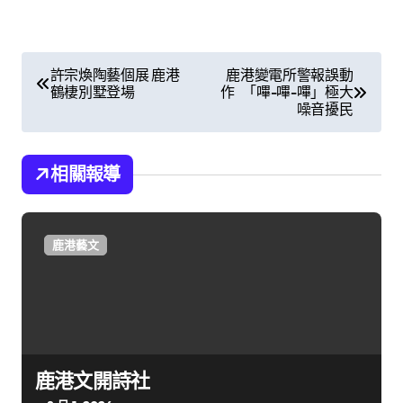
文
許宗煥陶藝個展 鹿港
鹿港變電所警報誤動
鶴棲別墅登場
作 「嗶-嗶-嗶」極大
章
噪音擾民
導
覽
相關報導
鹿港藝文
鹿港文開詩社