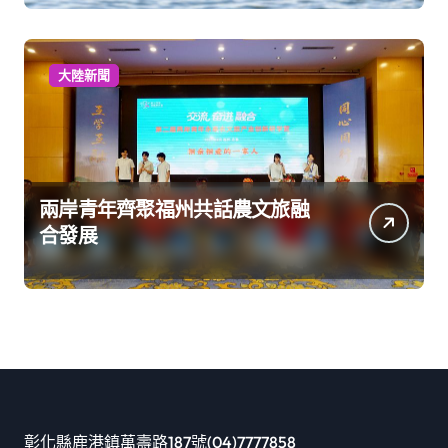
大陸新聞
兩岸青年齊聚福州共話農文旅融
合發展
彰化縣鹿港鎮萬壽路187號(04)7777858