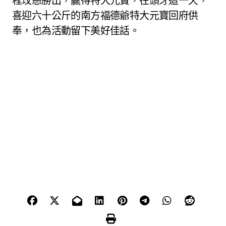
程玟慈勝出，贏得特大元寶，在頭牙這一天，
喜迎六十公斤的南方福德爺特大元寶回府供
奉，也為活動留下美好佳話。