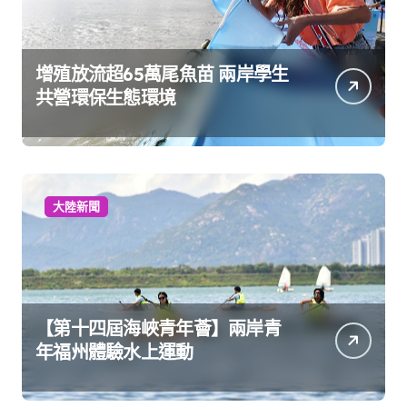
增殖放流超65萬尾魚苗 兩岸學生
共營環保生態環境
大陸新聞
【第十四屆海峽青年薈】兩岸青
年福州體驗水上運動