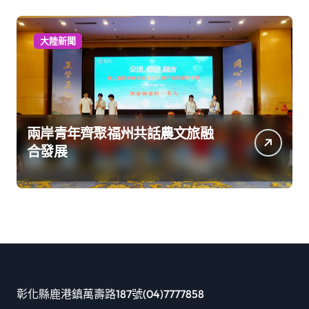
大陸新聞
兩岸青年齊聚福州共話農文旅融
合發展
彰化縣鹿港鎮萬壽路187號(04)7777858