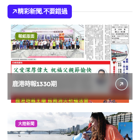
精彩新聞.不要錯過
報紙版面
鹿港時報1330期
大陸新聞