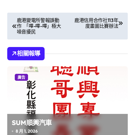
文
鹿港變電所警報誤動
鹿港信用合作社113年
作 「嗶-嗶-嗶」極大
度畫圖比賽辦法
章
噪音擾民
導
覽
相關報導
廣告
SUM順興汽車
8 月 1, 2026