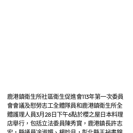
鹿港鎮衛生所社區衛生促進會113年第一次委員
會會議及慰勞志工全體隊員和鹿港鎮衛生所全
體護理人員3月28日下午6點於櫻之屋日本料理
店舉行，包括立法委員陳秀寳，鹿港鎮長許志
宏，縣議員凃淑媚、楊妙月，彰化縣王祕書錦