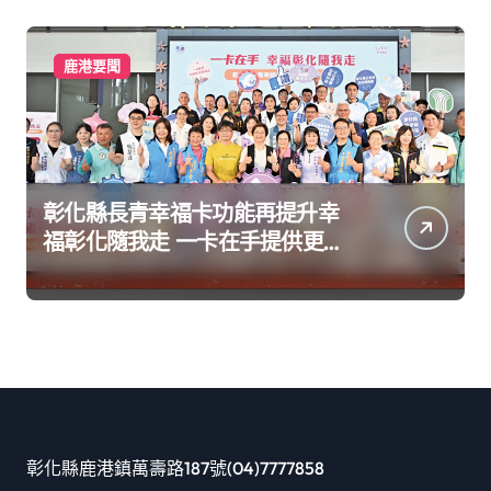
鹿港要聞
彰化縣長青幸福卡功能再提升幸
福彰化隨我走 一卡在手提供更完
善及貼近生活的福利服務
彰化縣鹿港鎮萬壽路187號(04)7777858