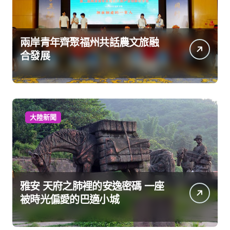
兩岸青年齊聚福州共話農文旅融
合發展
大陸新聞
雅安 天府之肺裡的安逸密碼 一座
被時光偏愛的巴適小城