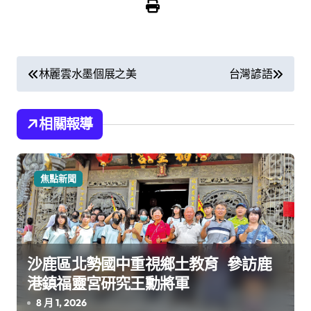
文
林麗雲水墨個展之美
台灣諺語
章
導
相關報導
覽
焦點新聞
沙鹿區北勢國中重視鄉土教育 參訪鹿
港鎮福靈宮研究王勳將軍
8 月 1, 2026