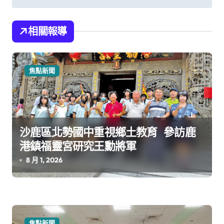
導
覽
相關報導
焦點新聞
沙鹿區北勢國中重視鄉土教育 參訪鹿
港鎮福靈宮研究王勳將軍
8 月 1, 2026
焦點新聞