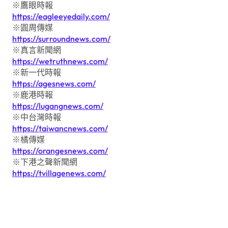
※鷹眼時報
https://eagleeyedaily.com/
※圓周傳媒
https://surroundnews.com/
※真言新聞網
https://wetruthnews.com/
※新一代時報
https://agesnews.com/
※鹿港時報
https://lugangnews.com/
※中台灣時報
https://taiwancnews.com/
※橘傳媒
https://orangesnews.com/
※下港之聲新聞網
https://tvillagenews.com/