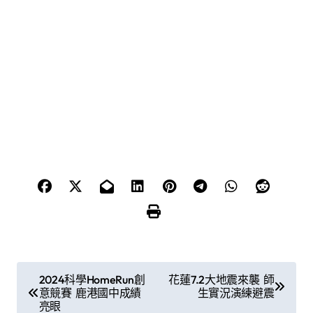
文
2024科學HomeRun創
花蓮7.2大地震來襲 師
意競賽 鹿港國中成績
生實況演練避震
章
亮眼