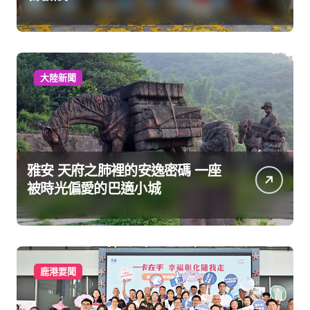
大陸新聞
雅安 天府之肺裡的安逸密碼 一座
被時光偏愛的巴適小城
鹿港要聞