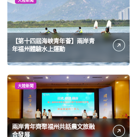
【第十四屆海峽青年薈】兩岸青
年福州體驗水上運動
大陸新聞
兩岸青年齊聚福州共話農文旅融
合發展