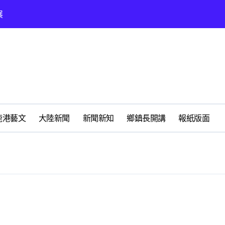
展
時光偏愛的巴適小城
化隨我走 一卡在手提供更完善及貼近生活的福利服務
春天
鹿港藝文
大陸新聞
新聞新知
鄉鎮長開講
報紙版面
鹿港鎮福靈宮研究王勳將軍
懷好修老人長期照顧中心
州體驗水上運動