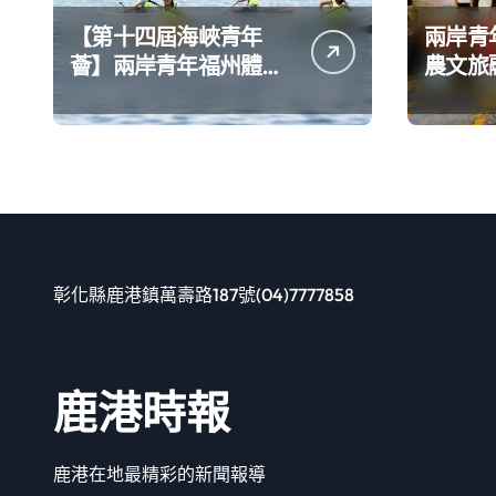
【第十四屆海峽青年
兩岸青
薈】兩岸青年福州體驗
農文旅
水上運動
彰化縣鹿港鎮萬壽路187號(04)7777858
鹿港時報
鹿港在地最精彩的新聞報導