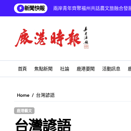
Skip
新聞快報
兩岸青年齊聚福州共話農文旅融合發
to
content
雅安 天府之肺裡的安逸密碼 一座被
彰化縣長青幸福卡功能再提升幸福彰
為鰻魚產業注入活水 找回養殖業者的
鹿港文開詩社
SUM順興汽車
首頁
焦點新聞
社論
鹿港要聞
活動訊息
梁皇寶懺法會
沙鹿區北勢國中重視鄉土教育 參訪
Home
台灣諺語
阿不拉歌唱教室與秀～舞蹈團 公益關
鹿港藝文
【第十四屆海峽青年薈】兩岸青年福
台灣諺語