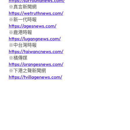
https://surroundnews.com/
※真言新聞網
https://wetruthnews.com/
※新一代時報
https://agesnews.com/
※鹿港時報
https://lugangnews.com/
※中台灣時報
https://taiwancnews.com/
※橘傳媒
https://orangesnews.com/
※下港之聲新聞網
https://tvillagenews.com/