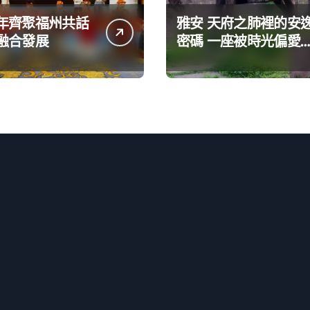
年齊聚福州共話
雅安 天府之肺裡的安
融合發展
密碼 一座被時光偏愛
巴適小城