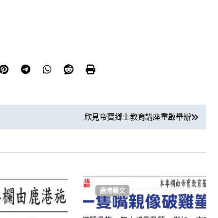
欣見帝寶鄉土教育講座重啟舉辦
鹿港藝文