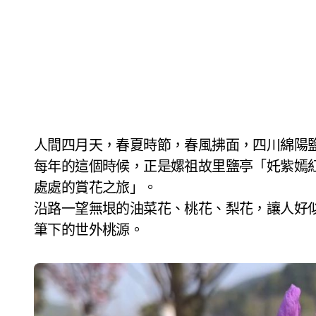
人間四月天，春夏時節，春風拂面，四川綿陽
每年的這個時候，正是嫘祖故里鹽亭「奼紫嫣
處處的賞花之旅」。
沿路一望無垠的油菜花、桃花、梨花，讓人好
筆下的世外桃源。