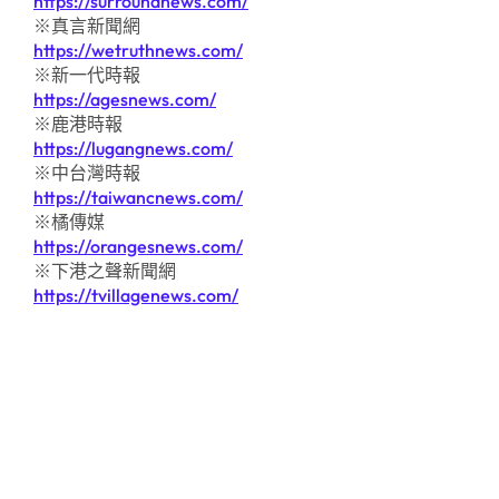
https://surroundnews.com/
※真言新聞網
https://wetruthnews.com/
※新一代時報
https://agesnews.com/
※鹿港時報
https://lugangnews.com/
※中台灣時報
https://taiwancnews.com/
※橘傳媒
https://orangesnews.com/
※下港之聲新聞網
https://tvillagenews.com/