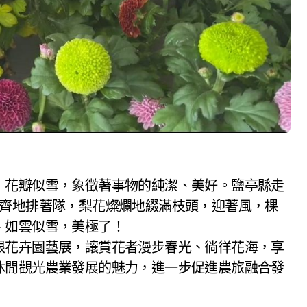
，花瓣似雪，象徵著事物的純潔、美好。鹽亭縣走
整齊地排著隊，梨花燦爛地綴滿枝頭，迎著風，棵
、如雲似雪，美極了！
根花卉園藝展，讓賞花者漫步春光、徜徉花海，享
休閒觀光農業發展的魅力，進一步促進農旅融合發