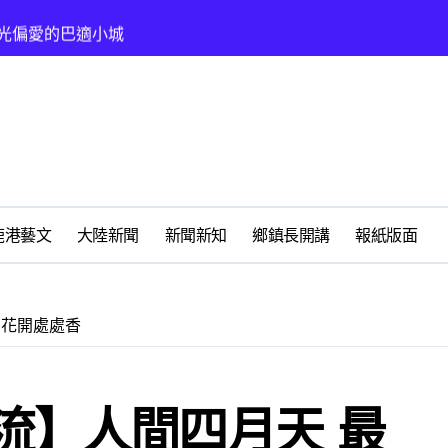
時光偏愛的巴適小城
化隨我走 一卡在手提供更完善及貼近生活的福利服務
春天
鹿港藝文
大陸新聞
新聞新知
鄉鎮長開講
報紙版面
鹿港鎮福靈宮研究王勳將軍
懷好修老人長期照顧中心
 花開處處香
州體驗水上運動
流】人間四月天 最