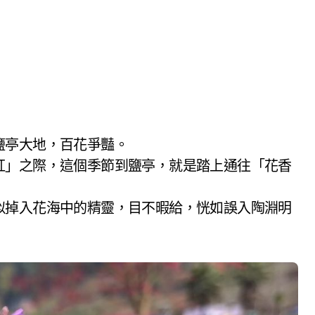
鹽亭大地，百花爭豔。
紅」之際，這個季節到鹽亭，就是踏上通往「花香
似掉入花海中的精靈，目不暇給，恍如誤入陶淵明