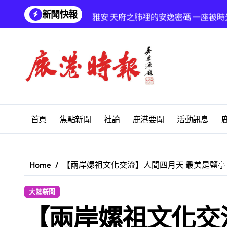
Skip
新聞快報
雅安 天府之肺裡的安逸密碼 一座被
to
content
彰化縣長青幸福卡功能再提升幸福彰
為鰻魚產業注入活水 找回養殖業者的
鹿港文開詩社
SUM順興汽車
梁皇寶懺法會
首頁
焦點新聞
社論
鹿港要聞
活動訊息
沙鹿區北勢國中重視鄉土教育 參訪
阿不拉歌唱教室與秀～舞蹈團 公益關
Home
【兩岸嫘祖文化交流】人間四月天 最美是鹽亭
【第十四屆海峽青年薈】兩岸青年福
大陸新聞
【兩岸嫘祖文化交