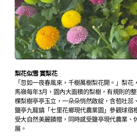
梨花似雪 賞梨花
「忽如一夜春風來，千樹萬樹梨花開。」梨花
馬嶺每年3月，園內大面積的梨樹，有規則的
棵梨樹亭亭玉立，一朵朵悄然啟綻，含苞吐蕊
鹽亭九龍鎮「七里花鄉現代農業園」參觀球宿
受大自然美麗饋贈，同時感受鹽亭現代農業、
展。