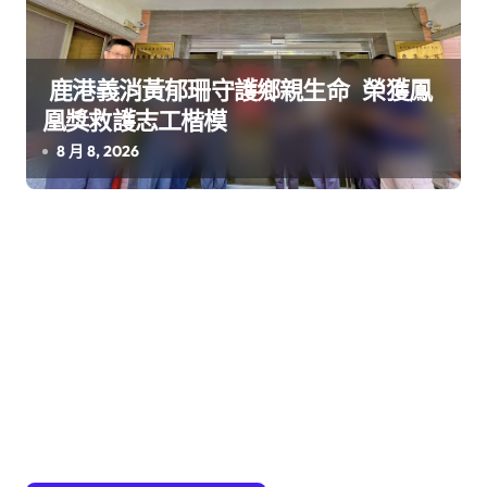
鹿港義消黃郁珊守護鄉親生命 榮獲鳳
凰獎救護志工楷模
8 月 8, 2026