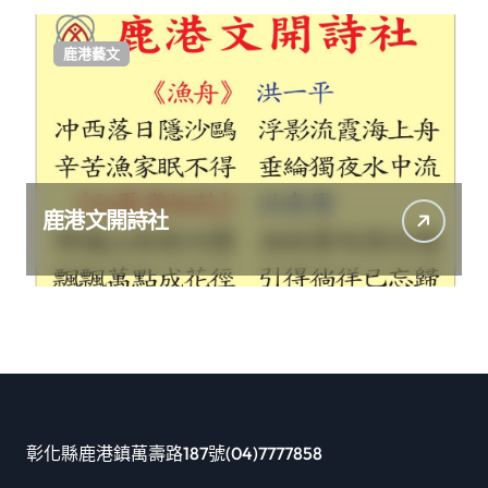
鹿港藝文
鹿港文開詩社
彰化縣鹿港鎮萬壽路187號(04)7777858