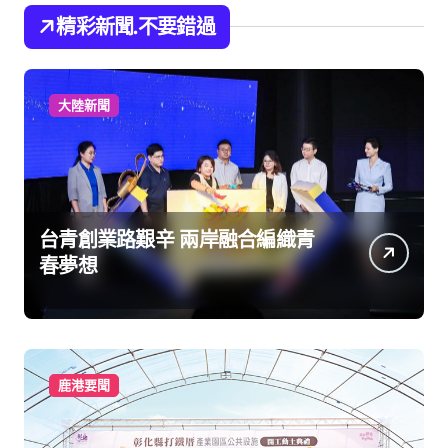
精彩新聞.不要錯過
大陸新聞
台青創業路艱辛 兩岸融合編織青
春夢想
鹿港要聞