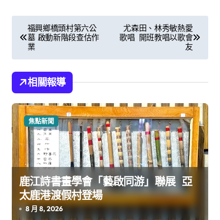
文
福興鄉橋頭村第六公
尤森田、林秀敏熱愛
墓 啟動新階段查估作
歌唱 開班教唱以歌會
章
業
友
導
覽
相關報導
焦點新聞
鹿江詩書畫學會「藝啟同游」聯展 亞
太鹿港渡假村登場
8 月 8, 2026