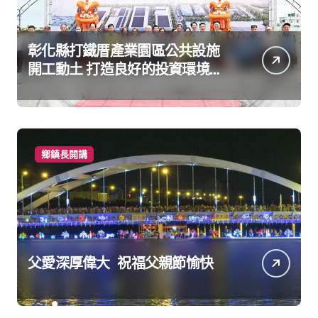
彰化縣打鐵厝產業園區公共設施
開工動土 打造良好的投資環境讓
產業持續升級進步
鄉鎮長開講
父愛深厚偉大 祝福父親節愉快