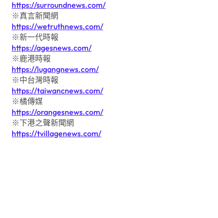
https://surroundnews.com/
※真言新聞網
https://wetruthnews.com/
※新一代時報
https://agesnews.com/
※鹿港時報
https://lugangnews.com/
※中台灣時報
https://taiwancnews.com/
※橘傳媒
https://orangesnews.com/
※下港之聲新聞網
https://tvillagenews.com/