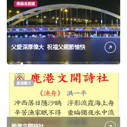
鄉鎮長開講
父愛深厚偉大 祝福父親節愉快
鹿港藝文
鹿港文開詩社