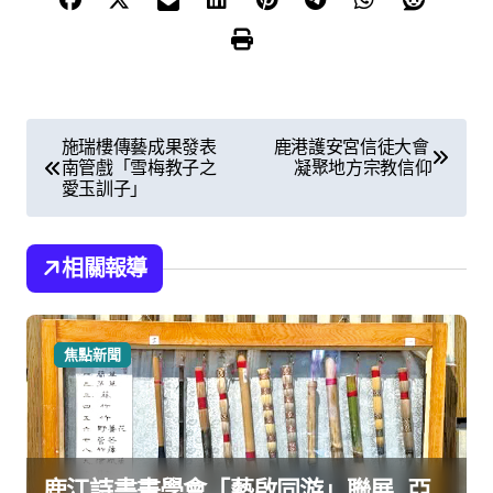
文
施瑞樓傳藝成果發表
鹿港護安宮信徒大會
南管戲「雪梅教子之
凝聚地方宗教信仰
章
愛玉訓子」
導
覽
相關報導
焦點新聞
鹿江詩書畫學會「藝啟同游」聯展 亞