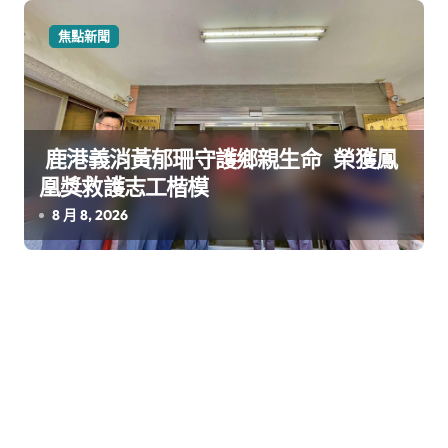
焦點新聞
鹿港義消黃郁珊守護鄉親生命 榮獲鳳
凰獎救護志工楷模
8 月 8, 2026