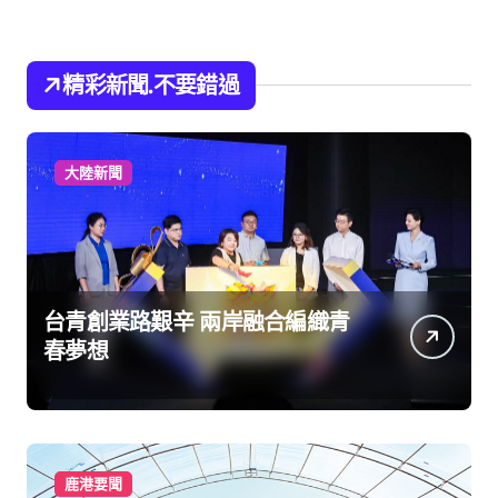
精彩新聞.不要錯過
大陸新聞
台青創業路艱辛 兩岸融合編織青
春夢想
鹿港要聞