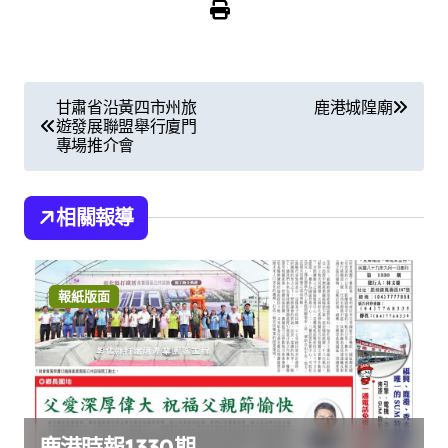
文
甘肅省沿黃四市州旅
鹿港城隍廟
遊發展聯盟舉行廈門
章
專場推介會
導
覽
相關報導
報紙版面
鹿港時報1330期