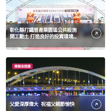
彰化縣打鐵厝產業園區公共設施
開工動土 打造良好的投資環境讓
產業持續升級進步
鄉鎮長開講
父愛深厚偉大 祝福父親節愉快