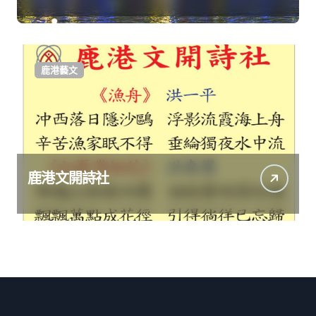
鹿港藝文
鹿港文開詩社