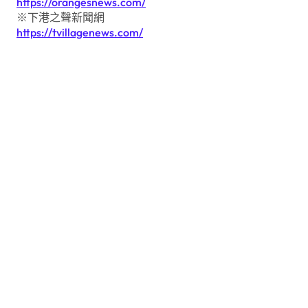
https://orangesnews.com/
※下港之聲新聞網
https://tvillagenews.com/