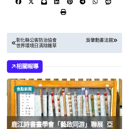
文
彰化縣公害防治協會
吳肇勳書法館
世界環境日清除雜草
章
導
相關報導
覽
焦點新聞
鹿江詩書畫學會「藝啟同游」聯展 亞