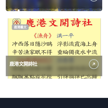
鹿港藝文
鹿港文開詩社