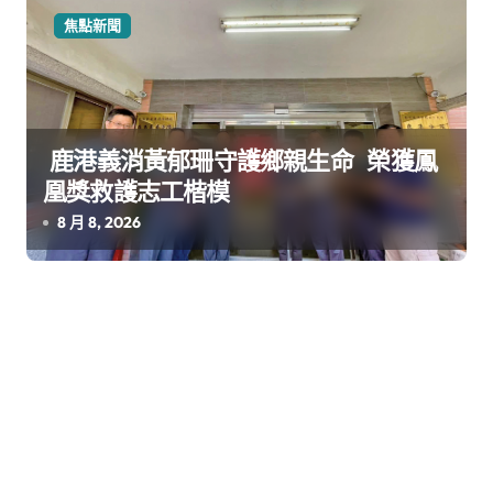
焦點新聞
鹿港義消黃郁珊守護鄉親生命 榮獲鳳
凰獎救護志工楷模
8 月 8, 2026