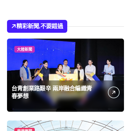
精彩新聞.不要錯過
大陸新聞
台青創業路艱辛 兩岸融合編織青
春夢想