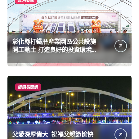
鹿港要聞
彰化縣打鐵厝產業園區公共設施
開工動土 打造良好的投資環境讓
產業持續升級進步
鄉鎮長開講
父愛深厚偉大 祝福父親節愉快