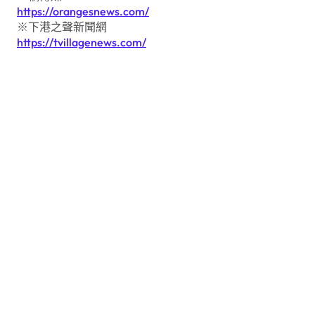
https://orangesnews.com/
※下港之聲新聞網
https://tvillagenews.com/