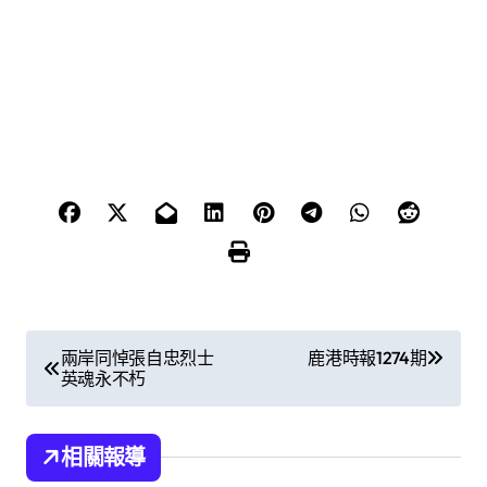
文
兩岸同悼張自忠烈士
鹿港時報1274期
英魂永不朽
章
導
相關報導
覽