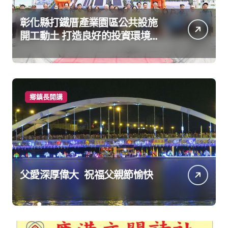
彰化縣打鐵厝產業園區公共設施
開工動土 打造良好的投資環境讓
產業持續升級進步
鄉鎮長開講
父愛深厚偉大 祝福父親節愉快