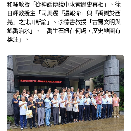
和暉教授「從神話傳說中求索歷史真相」、徐
日輝教授主「司馬遷『還報命』與『禹興於西
羌』之北川新論」、李德書教授「古蜀文明與
鯀禹治水」、「禹生石紐在何處，歷史地圖有
標注」。