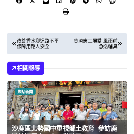
文
改善秀水鄉道路不平
慈濟志工展愛 風雨前
保障用路人安全
急送輔具
章
導
相關報導
覽
焦點新聞
沙鹿區北勢國中重視鄉土教育 參訪鹿