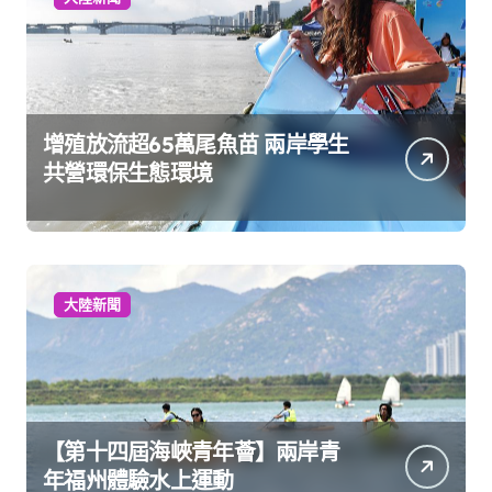
增殖放流超65萬尾魚苗 兩岸學生
共營環保生態環境
大陸新聞
【第十四屆海峽青年薈】兩岸青
年福州體驗水上運動