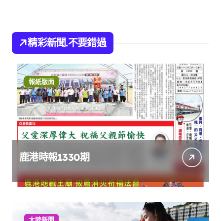
精彩新聞.不要錯過
報紙版面
鹿港時報1330期
大陸新聞