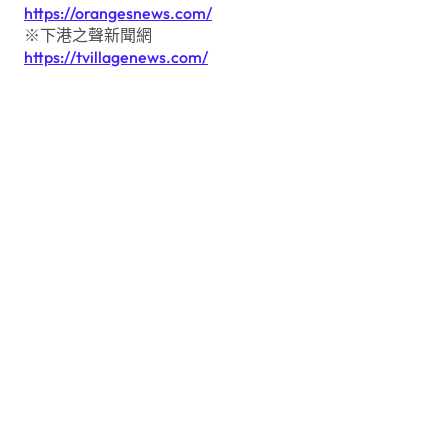
https://orangesnews.com/
※下港之聲新聞網
https://tvillagenews.com/