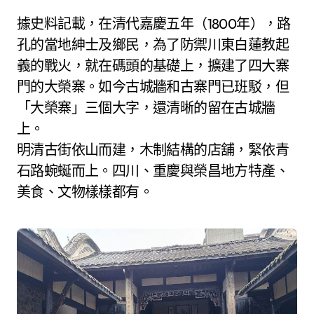
據史料記載，在清代嘉慶五年（1800年），路
孔的當地紳士及鄉民，為了防禦川東白蓮教起
義的戰火，就在碼頭的基礎上，擴建了四大寨
門的大榮寨。如今古城牆和古寨門已班駁，但
「大榮寨」三個大字，還清晰的留在古城牆
上。
明清古街依山而建，木制結構的店舖，緊依青
石路蜿蜒而上。四川、重慶與榮昌地方特產、
美食、文物樣樣都有。