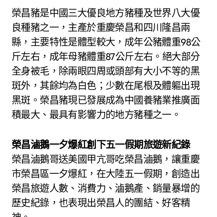
榮昌豬是中國三大優良地方豬種及世界八大優
良種豬之一，主產於重慶榮昌和四川隆昌兩
縣，主要特性是體型較大，成年公豬體重98公
斤左右，成年母豬體重87公斤左右。絕大部分
全身被毛，除兩眼四周或頭部有大小不等的黑
斑外，其餘均為白色；少數在尾根及體軀出現
黑斑。榮昌豬現已發展成為中國養豬業推廣面
積最大、最具有影響力的地方豬種之一。
榮昌滷鵝一夕爆紅創下五一假期旅遊新紀錄
榮昌滷鵝哥送美國甲亢哥吃榮昌滷鵝，讓重慶
市榮昌區一夕爆紅，在大陸五一假期，創造出
榮昌旅遊人數、消費力、滷鵝產、銷量暴增的
歷史紀錄，也表現出榮昌人的團結、好客精