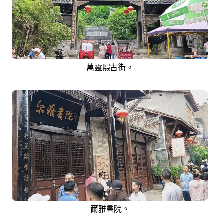
萬靈熙古街。
爾雅書院。