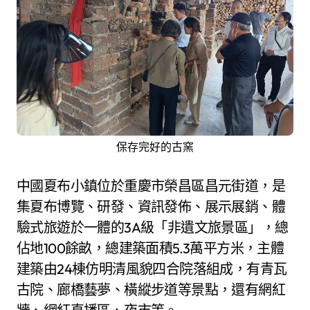
保存完好的古窯
中國夏布小鎮位於重慶市榮昌區昌元街道，是
集夏布博覽、研發、資訊發佈、展示展銷、體
驗式旅遊於一體的3A級「非遺文旅景區」，總
佔地100餘畝，總建築面積5.3萬平方米，主體
建築由24棟仿明清風貌四合院落組成，有青瓦
古院、廊橋藝夢、橫縱步道等景點，還有網紅