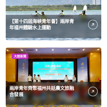
【第十四屆海峽青年薈】兩岸青
年福州體驗水上運動
大陸新聞
兩岸青年齊聚福州共話農文旅融
合發展