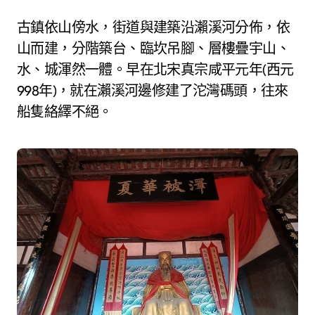
古鎮依山傍水，街道與建築沿瀨溪河分佈，依
山而建，分階築台、臨坎吊腳、層樓疊宇山、
水、城渾然一體。早在北宋真宗咸平元年(西元
998年)，就在瀨溪河邊修建了沱灣碼頭，往來
船隻絡繹不絕。