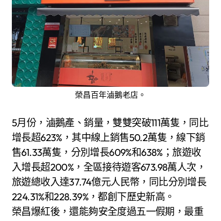
榮昌百年滷鵝老店。
5月份，滷鵝產、銷量，雙雙突破111萬隻，同比
增長超623%，其中線上銷售50.2萬隻，線下銷
售61.33萬隻，分別增長609%和638%；旅遊收
入增長超200%，全區接待遊客673.98萬人次，
旅遊總收入達37.74億元人民幣，同比分別增長
224.31%和228.39%，都創下歷史新高。
榮昌爆紅後，還能夠安全度過五一假期，最重