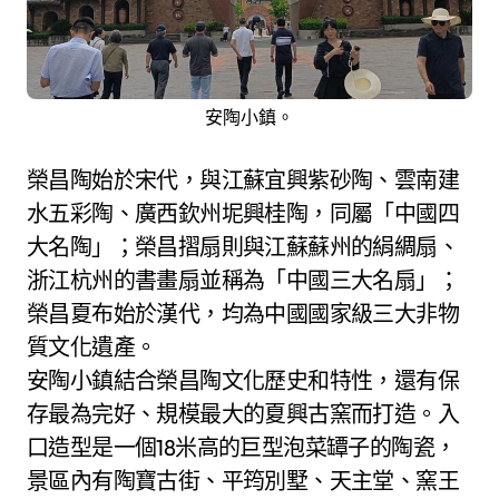
安陶小鎮。
榮昌陶始於宋代，與江蘇宜興紫砂陶、雲南建
水五彩陶、廣西欽州坭興桂陶，同屬「中國四
大名陶」；榮昌摺扇則與江蘇蘇州的絹綢扇、
浙江杭州的書畫扇並稱為「中國三大名扇」；
榮昌夏布始於漢代，均為中國國家級三大非物
質文化遺產。
安陶小鎮結合榮昌陶文化歷史和特性，還有保
存最為完好、規模最大的夏興古窯而打造。入
口造型是一個18米高的巨型泡菜罈子的陶瓷，
景區內有陶寶古街、平筠別墅、天主堂、窯王