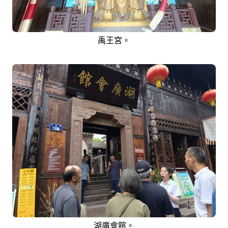
禹王宮。
湖廣會館。