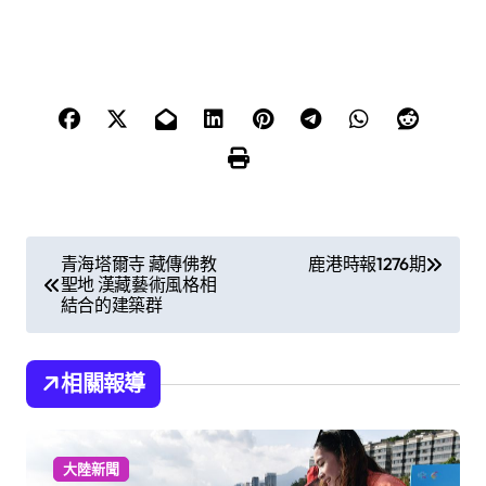
文
青海塔爾寺 藏傳佛教
鹿港時報1276期
聖地 漢藏藝術風格相
章
結合的建築群
導
覽
相關報導
大陸新聞