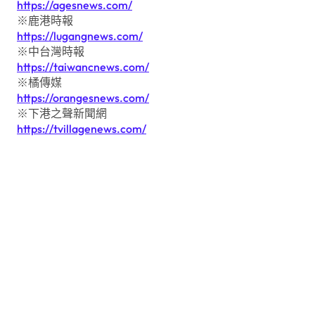
https://agesnews.com/
※鹿港時報
https://lugangnews.com/
※中台灣時報
https://taiwancnews.com/
※橘傳媒
https://orangesnews.com/
※下港之聲新聞網
https://tvillagenews.com/