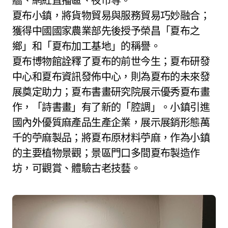
牆、網紅直播區、夜市等。
夏布小鎮，將貨物貿易與服務貿易巧妙融合；
獲得中國國家農業部先後授予榮昌「夏布之
鄉」和「夏布加工基地」的稱譽。
夏布博物館詮釋了夏布的前世今生；夏布研發
中心和夏布資訊發佈中心，則為夏布的未來發
展奠定助力；夏布書畫研究院展示優秀夏布畫
作，「詩書畫」有了新的「腔調」。小鎮引進
國內外優質麻產品生產企業，展示展銷形態萬
千的苧麻製品；將夏布原材料苧麻，作為小鎮
的主要植物景觀；景區門口多間夏布製造作
坊，可觀賞、體驗古老技藝。