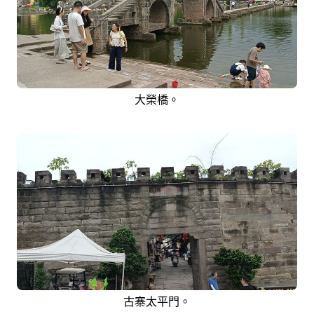
大榮橋。
古寨太平門。