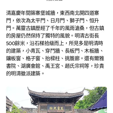
清嘉慶年間築寨堡城牆，東西南北開四道寨
門，依次為太平門、日月門、獅子門、恒升
門。萬靈古鎮歷經了千年的風雨滄桑，但古鎮
的房屋仍然保持了獨特的風貌。明清古街長
500餘米，沿石梯拾級而上，所見多是明清時
的建築，小青瓦、穿鬥牆、長板門、木板牆、
鑲板窗、格子窗、抬樑柱、挑簷廊。還有爾雅
書院、湖廣會館、禹王宮、趙氏宗祠等，珍貴
的明清徽派建築。