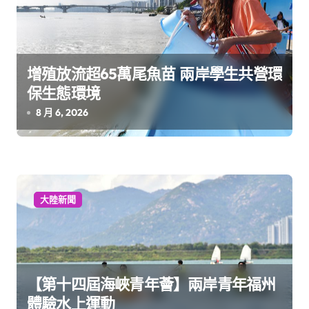
增殖放流超65萬尾魚苗 兩岸學生共營環
保生態環境
8 月 6, 2026
大陸新聞
【第十四屆海峽青年薈】兩岸青年福州
體驗水上運動