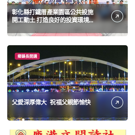
彰化縣打鐵厝產業園區公共設施
開工動土 打造良好的投資環境讓
產業持續升級進步
鄉鎮長開講
父愛深厚偉大 祝福父親節愉快