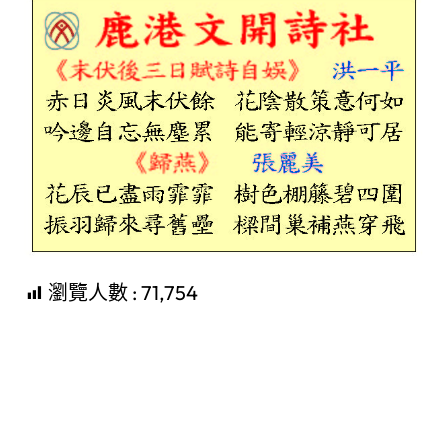
瀏覽人數 :
71,754