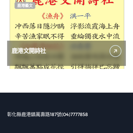
鹿港藝文
鹿港文開詩社
彰化縣鹿港鎮萬壽路187號(04)7777858