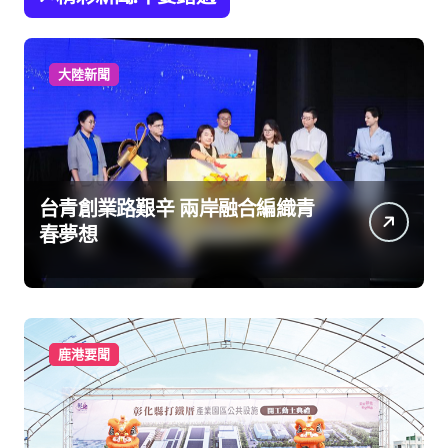
大陸新聞
台青創業路艱辛 兩岸融合編織青
春夢想
鹿港要聞