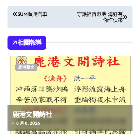
文
SUM順興汽車
守護福寶濕地 海好有
你作伙來
章
導
相關報導
覽
鹿港藝文
鹿港文開詩社
8 月 8, 2026