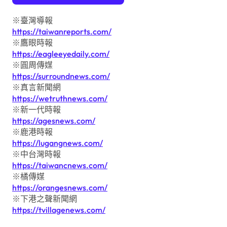
※臺灣導報
https://taiwanreports.com/
※鷹眼時報
https://eagleeyedaily.com/
※圓周傳媒
https://surroundnews.com/
※真言新聞網
https://wetruthnews.com/
※新一代時報
https://agesnews.com/
※鹿港時報
https://lugangnews.com/
※中台灣時報
https://taiwancnews.com/
※橘傳媒
https://orangesnews.com/
※下港之聲新聞網
https://tvillagenews.com/