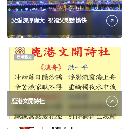
父愛深厚偉大 祝福父親節愉快
鹿港藝文
鹿港文開詩社