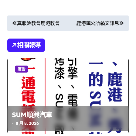
文
真耶穌教會鹿港教會
鹿港鎮公所藝文訊息
章
導
相關報導
覽
廣告
SUM順興汽車
8 月 8, 2026