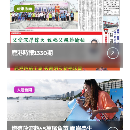
報紙版面
鹿港時報1330期
大陸新聞
增殖放流超65萬尾魚苗 兩岸學生