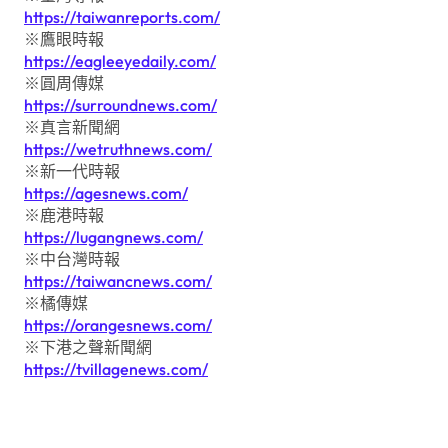
https://taiwanreports.com/
※鷹眼時報
https://eagleeyedaily.com/
※圓周傳媒
https://surroundnews.com/
※真言新聞網
https://wetruthnews.com/
※新一代時報
https://agesnews.com/
※鹿港時報
https://lugangnews.com/
※中台灣時報
https://taiwancnews.com/
※橘傳媒
https://orangesnews.com/
※下港之聲新聞網
https://tvillagenews.com/