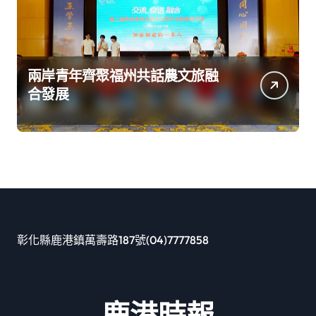
兩岸青年齊聚福州共話農文旅融
合發展
彰化縣鹿港鎮萬壽路187號(04)7777858
鹿港時報