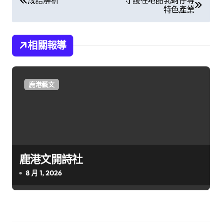
成語解析
守護在地酪乳蚵仔等
特色產業
章
導
相關報導
覽
鹿港藝文
鹿港文開詩社
8 月 1, 2026