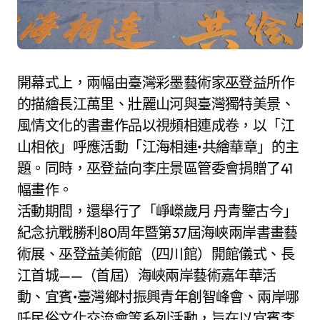
開幕式上，兩幅由臺灣彩墨藝術家巫登益所作
的描繪長江萬里、壯麗山河與臺灣獨特美景、
風情文化的書畫作品以視頻相連成卷，以「江
山相依」呼應活動「江海相連•共繪華章」的主
題。同時，巫登益向李庄景區管委會捐贈了41
幅畫作。
活動期間，還舉行了「崢嶸歲月 丹青鑒古今」
紀念抗戰勝利80周年暨第37屆海峽兩岸書畫藝
術展、巫登益美術館（四川館）開館儀式、長
江首城——（首屆）海峽兩岸藝術嘉年華活
動、宜賓•臺灣鄉村振興青年創智峰會、兩岸哪
吒民俗文化交流會等系列活動，旨在以宜賓李