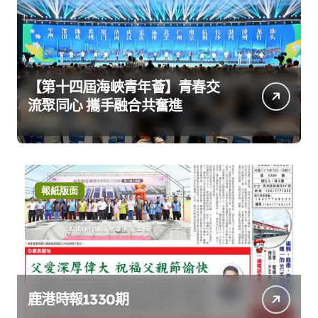
【第十四屆海峽青年薈】青春交
流聚同心 攜手融合共奮進
報紙版面
鹿港時報1330期