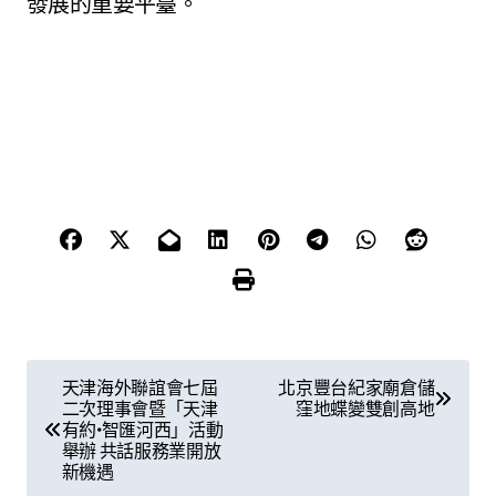
發展的重要平臺。
文
天津海外聯誼會七屆
北京豐台紀家廟倉儲
二次理事會暨「天津
窪地蝶變雙創高地
章
有約•智匯河西」活動
舉辦 共話服務業開放
導
新機遇