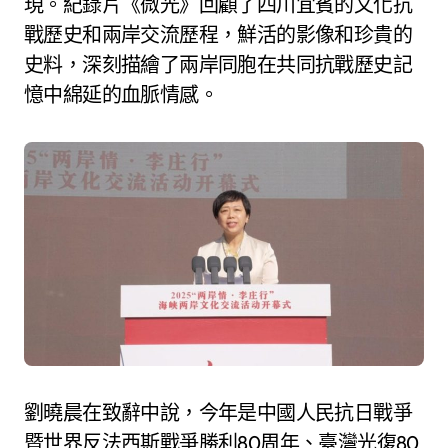
現。紀錄片《微光》回顧了四川宜賓的文化抗
戰歷史和兩岸交流歷程，鮮活的影像和珍貴的
史料，深刻描繪了兩岸同胞在共同抗戰歷史記
憶中綿延的血脈情感。
劉曉晨在致辭中說，今年是中國人民抗日戰爭
暨世界反法西斯戰爭勝利80周年、臺灣光復80