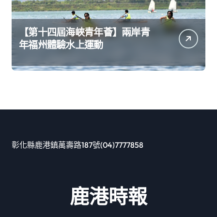
【第十四屆海峽青年薈】兩岸青
年福州體驗水上運動
彰化縣鹿港鎮萬壽路187號(04)7777858
鹿港時報