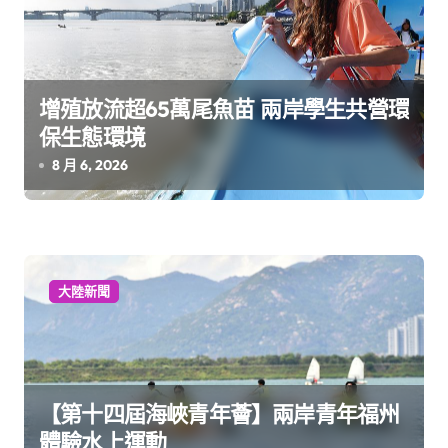
增殖放流超65萬尾魚苗 兩岸學生共營環
保生態環境
8 月 6, 2026
大陸新聞
【第十四屆海峽青年薈】兩岸青年福州
體驗水上運動