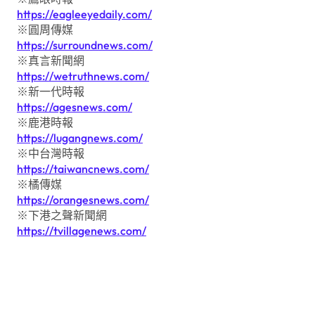
https://eagleeyedaily.com/
※圓周傳媒
https://surroundnews.com/
※真言新聞網
https://wetruthnews.com/
※新一代時報
https://agesnews.com/
※鹿港時報
https://lugangnews.com/
※中台灣時報
https://taiwancnews.com/
※橘傳媒
https://orangesnews.com/
※下港之聲新聞網
https://tvillagenews.com/