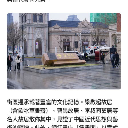
街區還承載著豐富的文化記憶。梁啟超故居
（含飲冰室書齋）、曹禺故居、李叔同舊居等
名人故居散佈其中，見證了中國近代思想與藝
術的輝煌。此外，網紅書店「鍾書閣」以意式