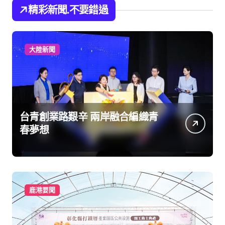
精彩新聞.不要錯過
大陸新聞
台青創業路艱辛 兩岸融合編織青
春夢想
鹿港要聞