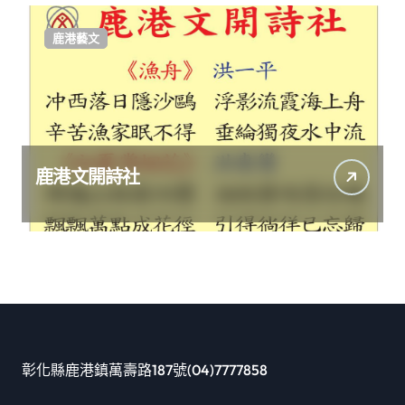
鹿港藝文
鹿港文開詩社
彰化縣鹿港鎮萬壽路187號(04)7777858