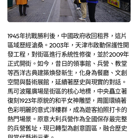
1945年抗戰勝利後，中國政府收回租界，這片
區域歷經滄桑。2003年，天津市啟動保護性開
發工程，對街區進行系統性修復，並於2009年
正式開街。如今，昔日的領事館、兵營、教堂
等西洋古典建築煥發新生，化身為餐廳、文創
空間與藝術展館，延續著歷史與現實的對話。
馬可波羅廣場是街區的核心地標，中央矗立著
復刻1923年原貌的和平女神雕塑，周圍環繞著
色彩明麗的意式洋樓群，成為遊客拍照打卡的
熱門場景。原意大利兵營作為全國保存最完整
的兵營舊址，現已轉型為創意園區，融合歷史
與當代藝術元素。