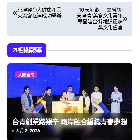
文
京津冀台大健康產業
10 天狂歡！“臺灣緣•
交流會在津成功舉辦
天津情”美食文化嘉年
章
華登陸金街 地道風味
與文化盛宴
導
覽
相關報導
大陸新聞
台青創業路艱辛 兩岸融合編織青春夢想
8 月 8, 2026