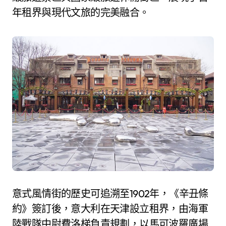
年租界與現代文旅的完美融合。
意式風情街的歷史可追溯至1902年，《辛丑條
約》簽訂後，意大利在天津設立租界，由海軍
陸戰隊中尉費洛梯負責規劃，以馬可波羅廣場