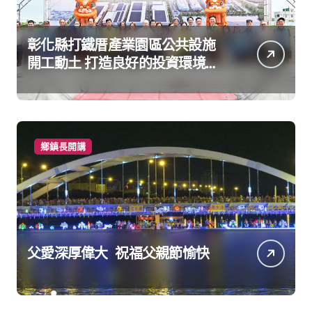
彰化縣打鐵厝產業園區公共設施
開工動土 打造良好的投資環境讓
產業持續升級進步
鄉鎮長開講
父愛深厚偉大 祝福父親節愉快