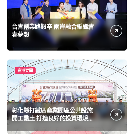
台青創業路艱辛 兩岸融合編織青
春夢想
鹿港要聞
彰化縣打鐵厝產業園區公共設施
開工動土 打造良好的投資環境讓
產業持續升級進步