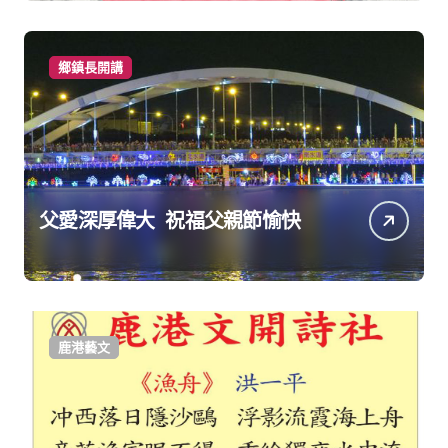
鄉鎮長開講
父愛深厚偉大 祝福父親節愉快
鹿港藝文