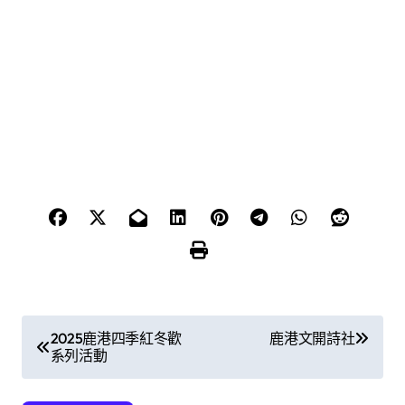
文
2025鹿港四季紅冬歡
鹿港文開詩社
系列活動
章