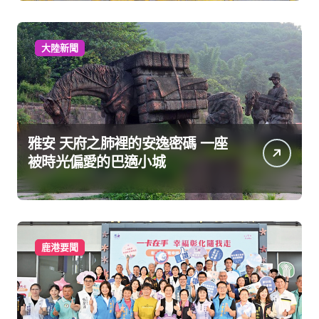
大陸新聞
雅安 天府之肺裡的安逸密碼 一座
被時光偏愛的巴適小城
鹿港要聞