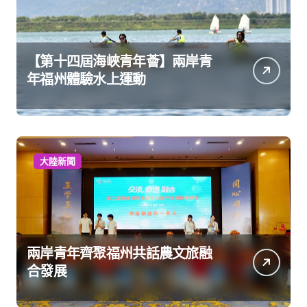
【第十四屆海峽青年薈】兩岸青
年福州體驗水上運動
大陸新聞
兩岸青年齊聚福州共話農文旅融
合發展