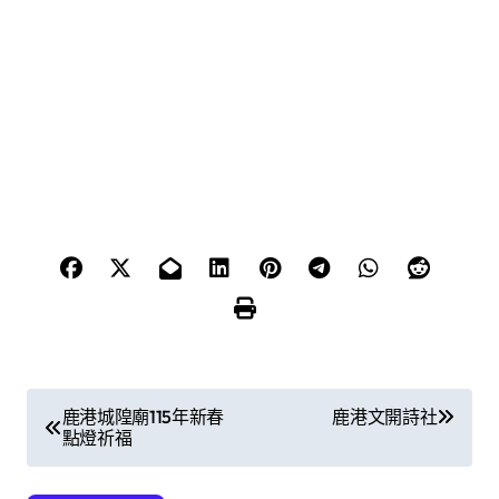
文
鹿港城隍廟115年新春
鹿港文開詩社
點燈祈福
章