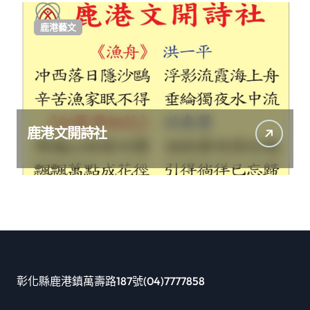
鹿港藝文
鹿港文開詩社
彰化縣鹿港鎮萬壽路187號(04)7777858