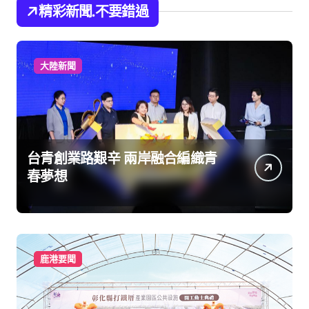
精彩新聞.不要錯過
大陸新聞
台青創業路艱辛 兩岸融合編織青
春夢想
鹿港要聞