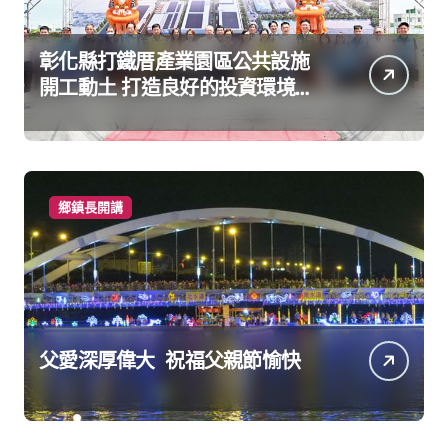
彰化縣打鐵厝產業園區公共設施
開工動土 打造良好的投資環境讓
產業持續升級進步
鄉鎮長開講
父愛深厚偉大 祝福父親節愉快