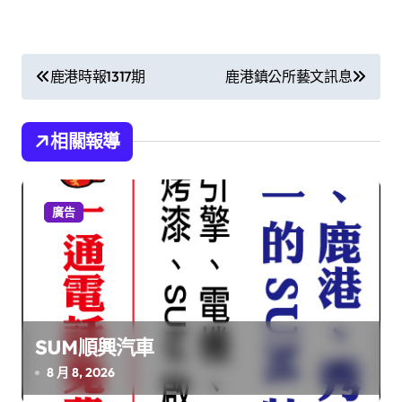
文
鹿港時報1317期
鹿港鎮公所藝文訊息
章
導
相關報導
覽
廣告
SUM順興汽車
8 月 8, 2026