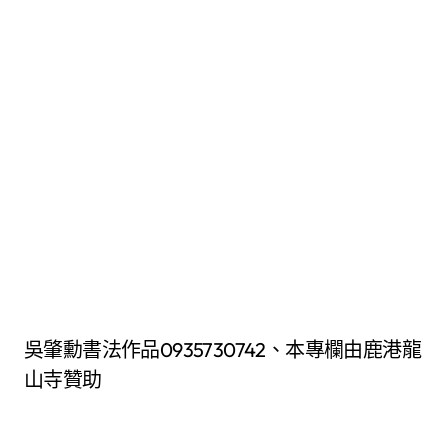
吳肇勳書法作品0935730742、本專欄由鹿港龍
山寺贊助