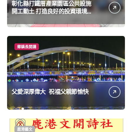
彰化縣打鐵厝產業園區公共設施
開工動土 打造良好的投資環境讓
產業持續升級進步
鄉鎮長開講
父愛深厚偉大 祝福父親節愉快
鹿港藝文