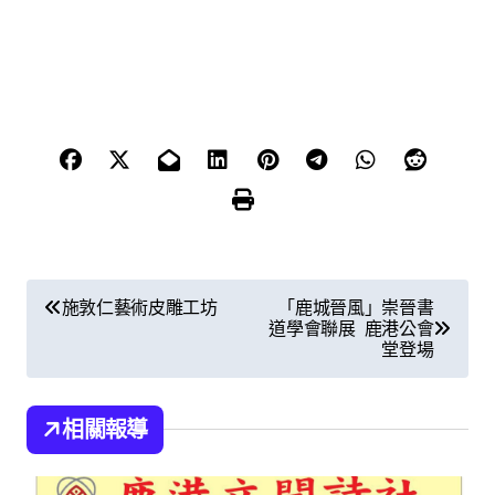
文
施敦仁藝術皮雕工坊
「鹿城晉風」崇晉書
道學會聯展 鹿港公會
章
堂登場
導
覽
相關報導