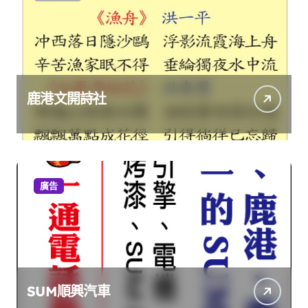
鹿港文開詩社
廣告
SUM順興汽車