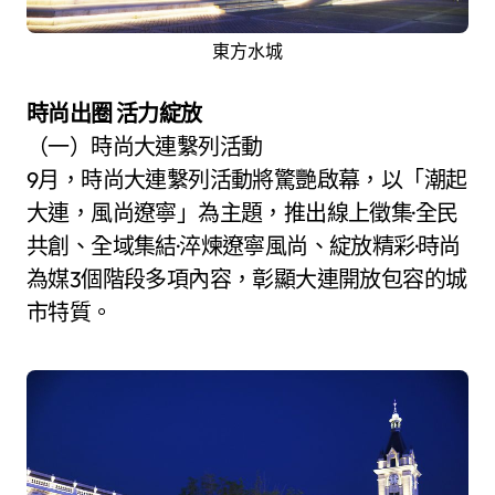
東方水城
時尚出圈 活力綻放
（一）時尚大連繫列活動
9月，時尚大連繫列活動將驚艷啟幕，以「潮起
大連，風尚遼寧」為主題，推出線上徵集·全民
共創、全域集結·淬煉遼寧風尚、綻放精彩·時尚
為媒3個階段多項內容，彰顯大連開放包容的城
市特質。