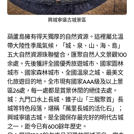
興城寧遠古城景區
葫蘆島擁有得天獨厚的自然資源。這裡屬北溫
帶大陸性季風氣候，「城、泉、山、海、島」
五大自然資源珠聯璧合，匯聚自然人文景觀100
余處。先後獲評全國優秀旅遊城市、國家園林
城市、國家森林城市、全國溫泉之城、最美文
化旅遊目的地。全市現有國家AAA級及以上景
區26處，每一處都是賞景休閒的絕佳去處。
城：九門口水上長城、錐子山「三龍聚首」長
城等特色段落，堪稱「萬里長城的活化石」；
興城寧遠古城，是全國保存最完好的明代古城
之一，距今已有600餘年歷史。