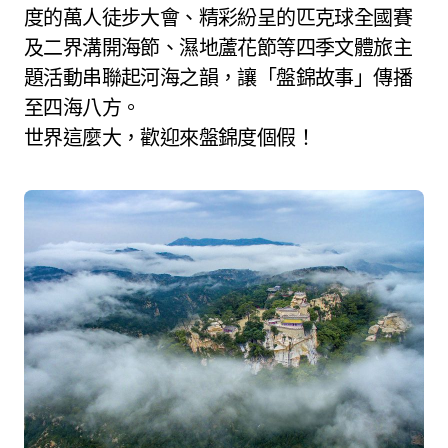
度的萬人徒步大會、精彩紛呈的匹克球全國賽
及二界溝開海節、濕地蘆花節等四季文體旅主
題活動串聯起河海之韻，讓「盤錦故事」傳播
至四海八方。
世界這麼大，歡迎來盤錦度個假！