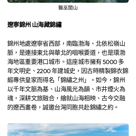
醫巫閭山
遼寧錦州 山海藏錦繡
錦州地處遼寧省西部，南臨渤海、北依松嶺山
脈，是連接東北與華北的咽喉要道，也是環渤
海地區重要港口城市。這座城市擁有 5000 多
年文明史、2200 年建城史，因古時精製錦衣錦
緞專供皇家而得名「錦繡之州」。如今，錦州
以千年文脈為基、山海風光為韻、市井煙火為
魂，深耕文旅融合，繪就山海相映、古今交融
的遼西畫卷，誠邀台灣同胞共赴錦繡之約。