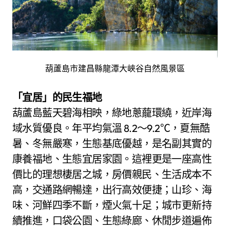
葫蘆島市建昌縣龍潭大峽谷自然風景區
「宜居」的民生福地
葫蘆島藍天碧海相映，綠地蔥蘢環繞，近岸海
域水質優良。年平均氣溫 8.2～9.2℃，夏無酷
暑、冬無嚴寒，生態基底優越，是名副其實的
康養福地、生態宜居家園。這裡更是一座高性
價比的理想棲居之城，房價親民、生活成本不
高，交通路網暢達，出行高效便捷；山珍、海
味、河鮮四季不斷，煙火氣十足；城市更新持
續推進，口袋公園、生態綠廊、休閒步道遍佈