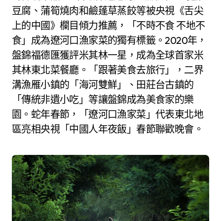
豆腐、蒲筍燒肉和鹼蓬草蒸餃等被央視《舌尖
上的中國》欄目傾力推薦，「不時不食 不地不
食」成為遼河口漁家菜的獨有標籤。2020年，
盤錦福德匯獲評米其林一星，成為全球首家米
其林東北菜餐廳。「跟著美食去旅行」，二界
溝漁雁小鎮的「海河雙鮮」、田莊台古鎮的
「傳統非遺小吃」等讓盤錦成為美食家的樂
園。蛇年春節，「遼河口漁家菜」代表東北地
區亮相央視「中國人年夜飯」春節聯歡晚會。