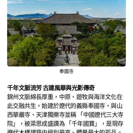
奉國寺
千年文脈流芳 古建風華與光影傳奇
錦州文脈綿長厚重，中原、遊牧與海洋文化在
此交融共生。始建於遼代的義縣奉國寺，與山
西華嚴寺、天津獨樂寺並稱 「中國遼代三大寺
院」，被梁思成盛讚為 「千年國寶」，是現存
遼代木構建築中級別最高、體量最大的孤品。