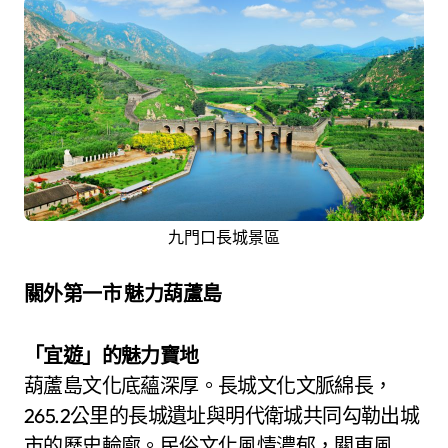
九門口長城景區
關外第一市 魅力葫蘆島
「宜遊」的魅力寶地
葫蘆島文化底蘊深厚。長城文化文脈綿長，
265.2公里的長城遺址與明代衛城共同勾勒出城
市的歷史輪廓。民俗文化風情濃郁，關東風