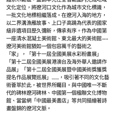
文化定位，將遼河口文化作為城市文化標識，
一批文化地標相繼落成。在遼河入海的地方，
以二界溝漁雁故事、上口子高蹺為代表的國家
級非遺項目歷久彌新，傳承有序。作為中國第
一座清水混凝土美術館、東北最大的美術館—-
遼河美術館猶如一個包容萬千的藝術之
「家」，「第十一屆全國美展水彩粉畫展」
「第十二屆全國美展港澳台及海外華人邀請作
品展」「第十二屆全國美展暨中國美術獎獲獎
提名作品展覽巡展」……，吸引著不同的文化藝
術薈萃於此，被世界所矚目。與中國唯一不斷
代的碑林遼河碑林、中國第一個楹聯文化博物
館、當當網「中國最美書店」等共同描繪著詩
畫盤錦的遼河文脈。