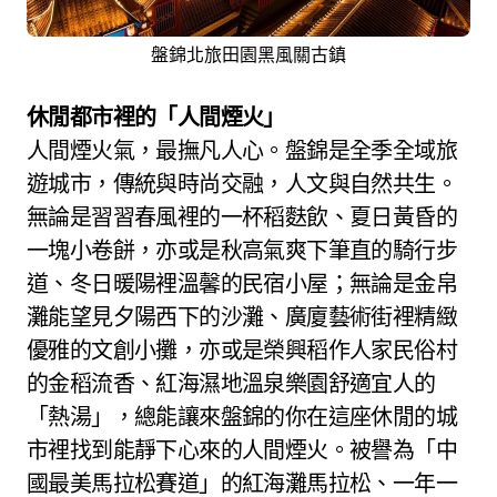
盤錦北旅田園黑風關古鎮
休閒都市裡的「人間煙火」
人間煙火氣，最撫凡人心。盤錦是全季全域旅
遊城市，傳統與時尚交融，人文與自然共生。
無論是習習春風裡的一杯稻麩飲、夏日黃昏的
一塊小卷餅，亦或是秋高氣爽下筆直的騎行步
道、冬日暖陽裡溫馨的民宿小屋；無論是金帛
灘能望見夕陽西下的沙灘、廣廈藝術街裡精緻
優雅的文創小攤，亦或是榮興稻作人家民俗村
的金稻流香、紅海濕地溫泉樂園舒適宜人的
「熱湯」，總能讓來盤錦的你在這座休閒的城
市裡找到能靜下心來的人間煙火。被譽為「中
國最美馬拉松賽道」的紅海灘馬拉松、一年一