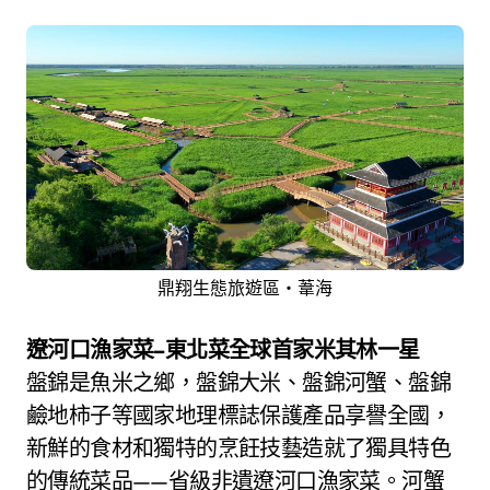
鼎翔生態旅遊區‧葦海
遼河口漁家菜–東北菜全球首家米其林一星
盤錦是魚米之鄉，盤錦大米、盤錦河蟹、盤錦
鹼地柿子等國家地理標誌保護產品享譽全國，
新鮮的食材和獨特的烹飪技藝造就了獨具特色
的傳統菜品——省級非遺遼河口漁家菜。河蟹