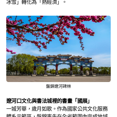
冰雪」轉化為「熱經濟」。
盤錦遼河碑林
遼河口文化與書法城裡的書畫「國展」
一城芳華，歲月如歌。作為國家公共文化服務
體系示範區，盤錦率先在全省範圍內完成地域