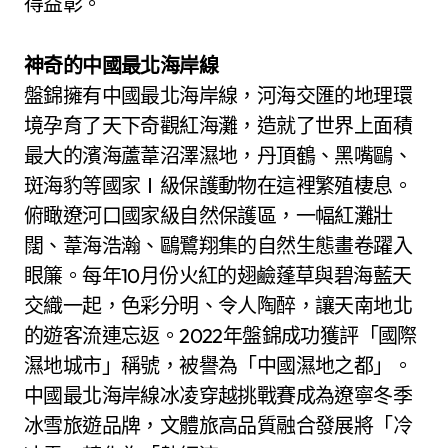
得益彰。
神奇的中國最北海岸線
盤錦擁有中國最北海岸線，河海交匯的地理環
境孕育了天下奇觀紅海灘，造就了世界上面積
最大的濱海蘆葦沼澤濕地，丹頂鶴、黑嘴鷗、
斑海豹等國家Ⅰ級保護動物在這裡繁殖棲息。
俯瞰遼河口國家級自然保護區，一幅紅灘壯
闊、葦海浩瀚、鷗鷺翔集的自然生態畫卷躍入
眼簾。每年10月份火紅的翅鹼蓬草與碧海藍天
交織一起，色彩分明、令人陶醉，讓天南地北
的遊客流連忘返。2022年盤錦成功獲評「國際
濕地城市」稱號，被譽為「中國濕地之都」。
中國最北海岸線冰凌穿越挑戰賽成為遼寧冬季
冰雪旅遊品牌，文體旅高品質融合發展將「冷