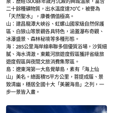
泉：歷經1300餘年歲月沉澱的興城溫泉，富含
二十餘種礦物質，出水溫度達70℃，被譽為
「天然聖水」，康養價值極高。
山：建昌龍潭大峽谷、虹螺山國家級自然保護
區、白狼山等景觀各具特色，涵蓋瀑布奇觀、
冰瀑盛景、森林秘境等多種形態。
海：285公里海岸線串聯多個優質浴場，沙質細
膩、海水清澈。東戴河旅遊度假區獲評省級旅
遊度假區與夜間文旅消費集聚區。
島：遼東灣第一大島覺華島，素有「海上仙
山」美名。總面積15平方公里，菩提成蔭、景
致清幽，穩居全國十大「美麗海島」之列，一
步一景皆入畫。