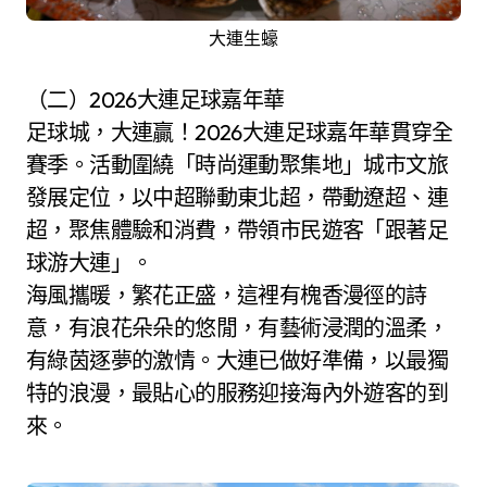
大連生蠔
（二）2026大連足球嘉年華
足球城，大連贏！2026大連足球嘉年華貫穿全
賽季。活動圍繞「時尚運動聚集地」城市文旅
發展定位，以中超聯動東北超，帶動遼超、連
超，聚焦體驗和消費，帶領市民遊客「跟著足
球游大連」。
海風攜暖，繁花正盛，這裡有槐香漫徑的詩
意，有浪花朵朵的悠閒，有藝術浸潤的溫柔，
有綠茵逐夢的激情。大連已做好準備，以最獨
特的浪漫，最貼心的服務迎接海內外遊客的到
來。