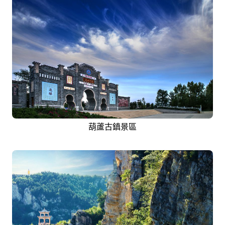
葫蘆古鎮景區