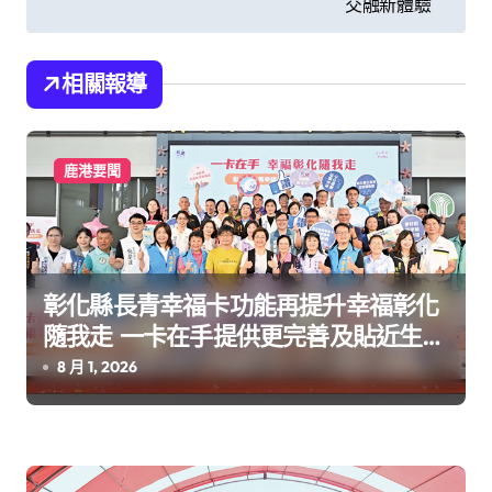
章
交融新體驗
導
覽
相關報導
鹿港要聞
彰化縣長青幸福卡功能再提升幸福彰化
隨我走 一卡在手提供更完善及貼近生活
的福利服務
8 月 1, 2026