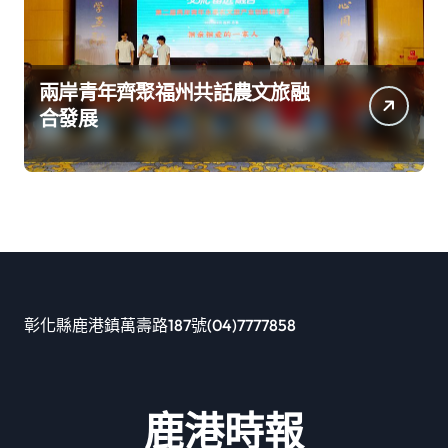
兩岸青年齊聚福州共話農文旅融
合發展
彰化縣鹿港鎮萬壽路187號(04)7777858
鹿港時報