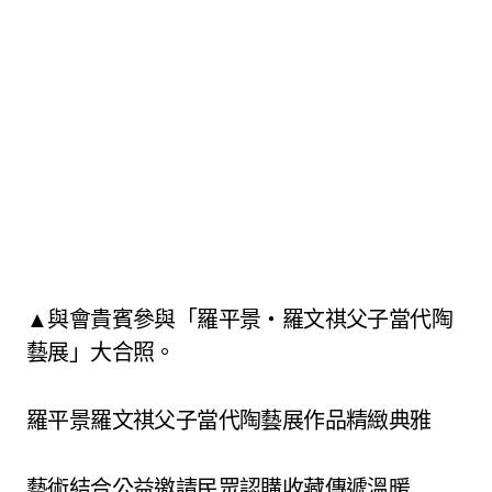
▲與會貴賓參與「羅平景・羅文祺父子當代陶
藝展」大合照。
羅平景羅文祺父子當代陶藝展作品精緻典雅
藝術結合公益邀請民眾認購收藏傳遞溫暖