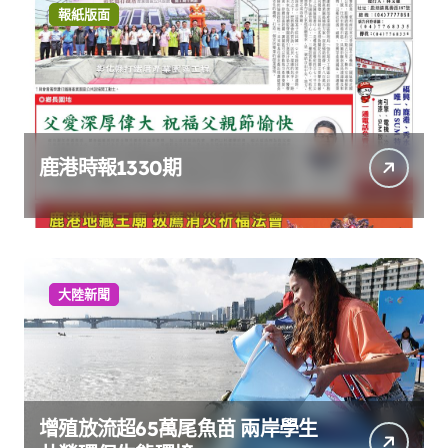
報紙版面
鹿港時報1330期
大陸新聞
增殖放流超65萬尾魚苗 兩岸學生