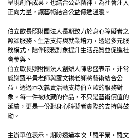
呈現創作成果，也結合公益精神，為社會注入
正向力量，讓藝術結合公益傳遞溫暖。
伯立歐長照財團法人長期致力於身心障礙者之
照顧服務、生活支持與就業培力，透過多元服
務模式，陪伴服務對象提升生活品質並促進社
會參與。
伯立歐長照財團法人創辦人陳忠盛表示，非常
感謝羅平景老師與羅文祺老師將藝術結合公
益，透過本次義賣活動支持伯立歐的服務對
象。每一件被收藏的作品，不只是藝術價值的
延續，更是一份對身心障礙者實際的支持與鼓
勵。
主辦單位表示，期盼透過本次「羅平景・羅文