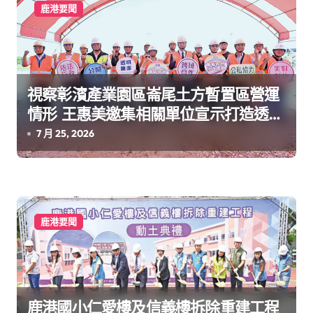
鹿港要聞
視察彰濱產業園區崙尾土方暫置區營運
情形 王惠美邀集相關單位宣示打造透明
廉政平台
7 月 25, 2026
鹿港要聞
鹿港國小仁愛樓及信義樓拆除重建工程