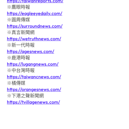
https://taiwanreports.com/
※鷹眼時報
https://eagleeyedaily.com/
※圓周傳媒
https://surroundnews.com/
※真言新聞網
https://wetruthnews.com/
※新一代時報
https://agesnews.com/
※鹿港時報
https://lugangnews.com/
※中台灣時報
https://taiwancnews.com/
※橘傳媒
https://orangesnews.com/
※下港之聲新聞網
https://tvillagenews.com/