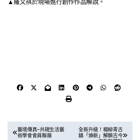
▲羅文祺於現場進行創作作品解說。
文
藝境傳真~共硯生活藝
全新升級！楊柳青古
術學會會員聯展
鎮「煥新」解鎖古今