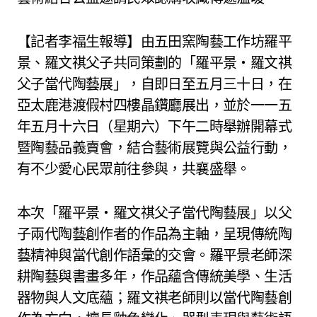
【記者李福生報導】由五田窯陶藝工作坊羅平
景、羅文祺父子共同策劃的「羅平景・羅文祺
父子當代陶藝展」，自即日至五月三十日，在
亞太鹿港渡假村四樓晶鑽廳展出，並於一一五
年五月十六日（星期六）下午二時舉辦開幕式
暨陶藝品義賣會，結合藝術展覽與公益行動，
有不少愛心民眾前往參與，共襄盛舉。
本次「羅平景・羅文祺父子當代陶藝展」以父
子兩代陶藝創作者的作品為主軸，呈現傳統陶
藝精神與當代創作語彙的交會。羅平景老師深
耕陶藝與書畫多年，作品蘊含傳統美學、生活
器物與人文底蘊；羅文祺老師則以當代陶藝創