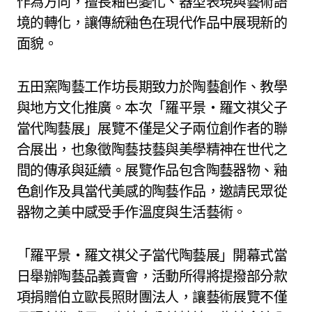
作為方向，擅長釉色變化、器型表現與藝術語
境的轉化，讓傳統釉色在現代作品中展現新的
面貌。
五田窯陶藝工作坊長期致力於陶藝創作、教學
與地方文化推廣。本次「羅平景・羅文祺父子
當代陶藝展」展覽不僅是父子兩位創作者的聯
合展出，也象徵陶藝技藝與美學精神在世代之
間的傳承與延續。展覽作品包含陶藝器物、釉
色創作及具當代美感的陶藝作品，邀請民眾從
器物之美中感受手作溫度與生活藝術。
「羅平景・羅文祺父子當代陶藝展」開幕式當
日舉辦陶藝品義賣會，活動所得將提撥部分款
項捐贈伯立歐長照財團法人，讓藝術展覽不僅