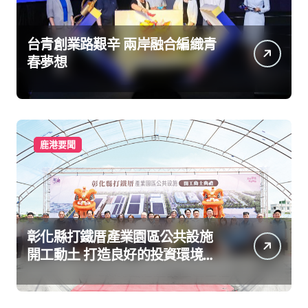
台青創業路艱辛 兩岸融合編織青
春夢想
鹿港要聞
彰化縣打鐵厝產業園區公共設施
開工動土 打造良好的投資環境讓
產業持續升級進步