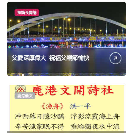
鄉鎮長開講
父愛深厚偉大 祝福父親節愉快
鹿港藝文