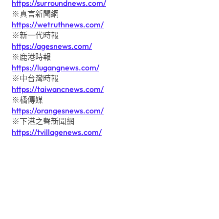
https://surroundnews.com/
※真言新聞網
https://wetruthnews.com/
※新一代時報
https://agesnews.com/
※鹿港時報
https://lugangnews.com/
※中台灣時報
https://taiwancnews.com/
※橘傳媒
https://orangesnews.com/
※下港之聲新聞網
https://tvillagenews.com/