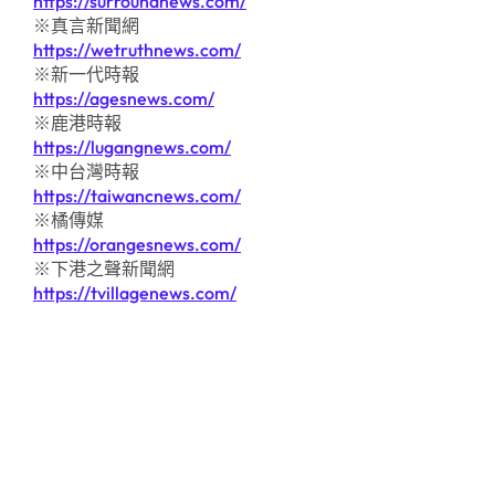
https://surroundnews.com/
※真言新聞網
https://wetruthnews.com/
※新一代時報
https://agesnews.com/
※鹿港時報
https://lugangnews.com/
※中台灣時報
https://taiwancnews.com/
※橘傳媒
https://orangesnews.com/
※下港之聲新聞網
https://tvillagenews.com/