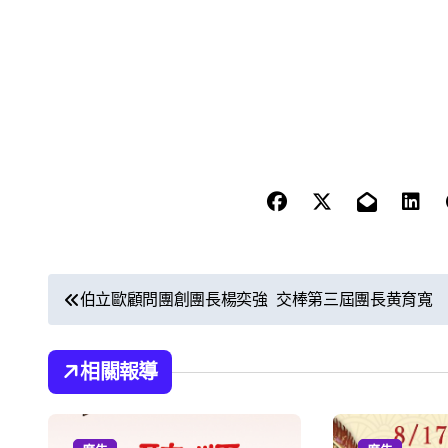
文
伯立歐顧問團創團長楊奕強 交棒第三屆團長黄育寬
章
導
相關報導
覽