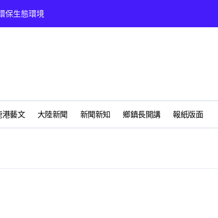
營環保生態環境
州體驗水上運動
展
時光偏愛的巴適小城
化隨我走 一卡在手提供更完善及貼近生活的福利服務
春天
鹿港藝文
大陸新聞
新聞新知
鄉鎮長開講
報紙版面