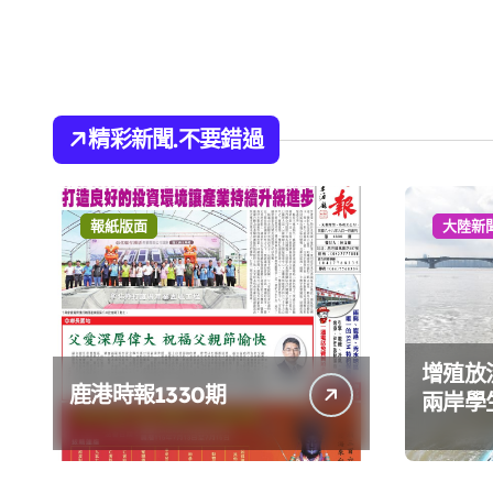
精彩新聞.不要錯過
報紙版面
大陸新
增殖放
鹿港時報1330期
兩岸學
環境