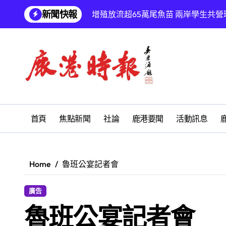
Skip
新聞快報
增殖放流超65萬尾魚苗 兩岸學生共
to
content
【第十四屆海峽青年薈】兩岸青年福
兩岸青年齊聚福州共話農文旅融合發
雅安 天府之肺裡的安逸密碼 一座被
彰化縣長青幸福卡功能再提升幸福彰
為鰻魚產業注入活水 找回養殖業者的
首頁
焦點新聞
社論
鹿港要聞
活動訊息
鹿港文開詩社
SUM順興汽車
Home
魯班公宴記者會
梁皇寶懺法會
廣告
鹿港時報1330期
魯班公宴記者會