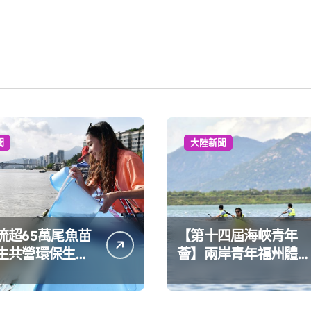
聞
大陸新聞
流超65萬尾魚苗
【第十四屆海峽青年
生共營環保生態
薈】兩岸青年福州體驗
水上運動