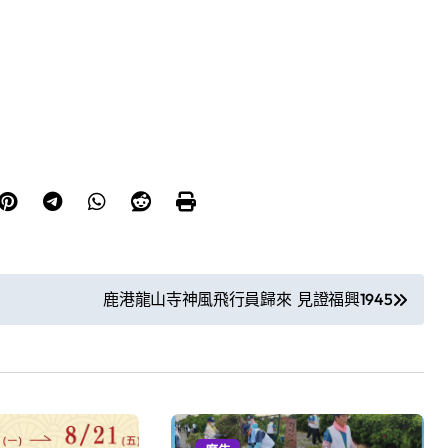
鹿港龍山寺神風飛行員歸來 見證福興1945