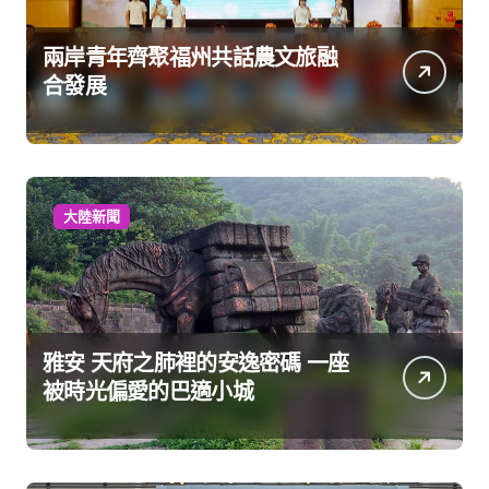
兩岸青年齊聚福州共話農文旅融
合發展
大陸新聞
雅安 天府之肺裡的安逸密碼 一座
被時光偏愛的巴適小城