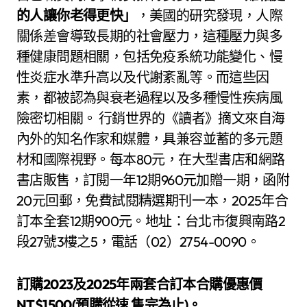
的人讓你老得更快」
，美國的研究發現，人際
關係差會導致長期的社會壓力，這種壓力與多
種健康問題相關，包括免疫系統功能變化、慢
性炎症水準升高以及代謝紊亂等。而這些因
素，都被認為與衰老過程以及多種慢性疾病風
險密切相關。 行銷世界的《讀者》摘文來自海
內外的知名作家和媒體，具兼容並蓄的多元題
材和國際視野。每本80元，在大型書店和網路
書店販售，訂閱一年12期960元加贈一期，函附
20元回郵，免費試閱精選期刊一本，2025年合
訂本全套12期900元。地址：台北市復興南路2
段27號3樓之5，電話（02）2754-0090。
訂購
202
3
及
2025
年
兩套合訂本合購優
惠價
NT$1500(
預購從速
售完為止
)
。