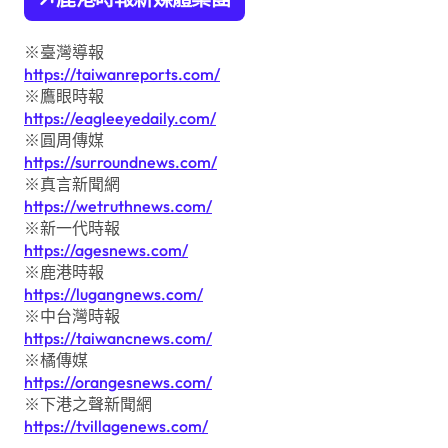
※臺灣導報
https://taiwanreports.com/
※鷹眼時報
https://eagleeyedaily.com/
※圓周傳媒
https://surroundnews.com/
※真言新聞網
https://wetruthnews.com/
※新一代時報
https://agesnews.com/
※鹿港時報
https://lugangnews.com/
※中台灣時報
https://taiwancnews.com/
※橘傳媒
https://orangesnews.com/
※下港之聲新聞網
https://tvillagenews.com/