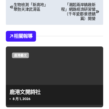
文
生物檢測「新高地」
「潮起兩岸鎮啟新
聚勢天津武清區
程」網路經濟研習營
章
（千年瓷都·景德鎮
篇）開營
導
覽
相關報導
鹿港藝文
鹿港文開詩社
8 月 1, 2026