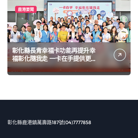
鹿港要聞
彰化縣長青幸福卡功能再提升幸
福彰化隨我走 一卡在手提供更完
善及貼近生活的福利服務
彰化縣鹿港鎮萬壽路187號(04)7777858