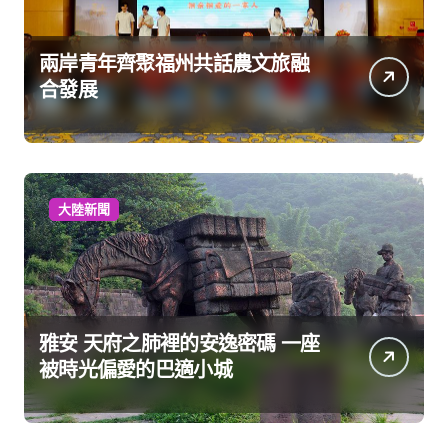
兩岸青年齊聚福州共話農文旅融
合發展
大陸新聞
雅安 天府之肺裡的安逸密碼 一座
被時光偏愛的巴適小城