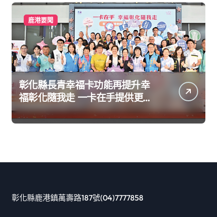
鹿港要聞
彰化縣長青幸福卡功能再提升幸
福彰化隨我走 一卡在手提供更完
善及貼近生活的福利服務
彰化縣鹿港鎮萬壽路187號(04)7777858